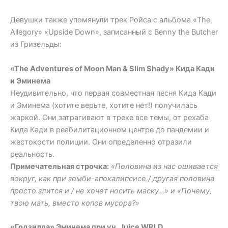
Девушки также упомянули трек Ройса с альбома «The
Allegory» «Upside Down», записанный с Benny the Butcher
из Гризельды:
«The Adventures of Moon Man & Slim Shady» Кида Кади
и Эминема
Неудивительно, что первая совместная песня Кида Кади
и Эминема (хотите верьте, хотите нет!) получилась
жаркой. Они затрагивают в треке все темы, от рехаба
Кида Кади в реабилитационном центре до пандемии и
жестокости полиции. Они определенно отразили
реальность.
Примечательная строчка:
«Половина из нас ошивается
вокруг, как при зомби-апокалипсисе / другая половина
просто злится и / не хочет носить маску…»
и
«Почему,
твою мать, вместо копов мусора?»
«Годзилла» Эминема при уч. Juice WRLD