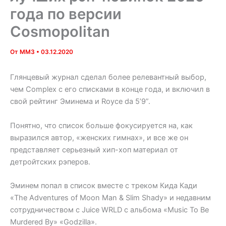
года по версии
Cosmopolitan
От
MM3
•
03.12.2020
Глянцевый журнал сделал более релевантный выбор,
чем Complex с его списками в конце года, и включил в
свой рейтинг Эминема и Royce da 5’9”.
Понятно, что список больше фокусируется на, как
выразился автор, «женских гимнах», и все же он
представляет серьезный хип-хоп материал от
детройтских рэперов.
Эминем попал в список вместе с треком Кида Кади
«The Adventures of Moon Man & Slim Shady» и недавним
сотрудничеством с Juice WRLD с альбома «Music To Be
Murdered By» «Godzilla».