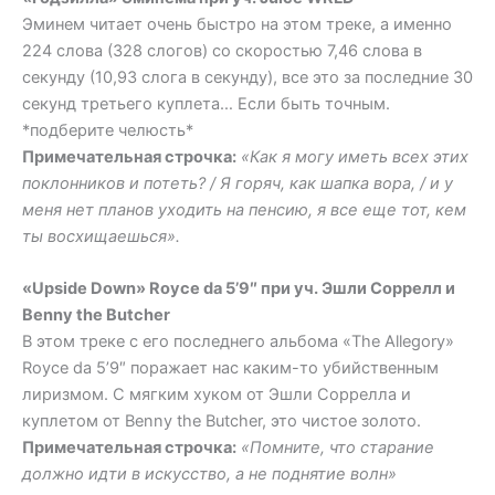
Эминем читает очень быстро на этом треке, а именно
224 слова (328 слогов) со скоростью 7,46 слова в
секунду (10,93 слога в секунду), все это за последние 30
секунд третьего куплета… Если быть точным.
*подберите челюсть*
Примечательная строчка:
«Как я могу иметь всех этих
поклонников и потеть? / Я горяч, как шапка вора, / и у
меня нет планов уходить на пенсию, я все еще тот, кем
ты восхищаешься».
«Upside Down» Royce da 5’9″ при уч. Эшли Соррелл и
Benny the Butcher
В этом треке с его последнего альбома «The Allegory»
Royce da 5’9″ поражает нас каким-то убийственным
лиризмом. С мягким хуком от Эшли Соррелла и
куплетом от Benny the Butcher, это чистое золото.
Примечательная строчка:
«Помните, что старание
должно идти в искусство, а не поднятие волн»