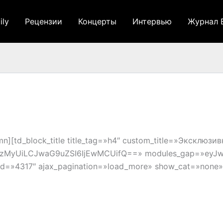
ily
Рецензии
Концерты
Интервью
Журнал 
n][td_block_title title_tag=»h4″ custom_title=»Эксклюзи
zMyUiLCJwaG9uZSI6IjEwMCUifQ==» modules_gap=»eyJw
_id=»4317″ ajax_pagination=»load_more» show_cat=»none»