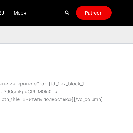
Поиск
EJ
Мерч
Patreon
вные интервью ePro»][td_flex_block_1
b3J0cmFpdCI6IjM0In0=»
 btn_title=»Читать полностью»][/vc_column]