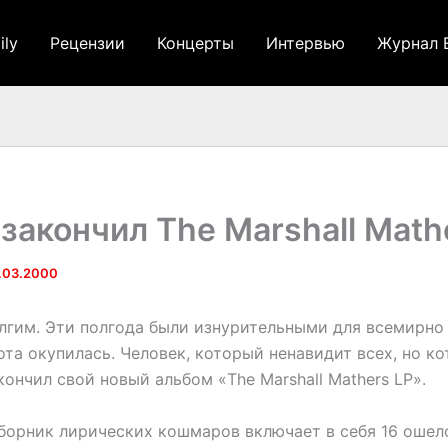
ily
Рецензии
Концерты
Интервью
Журнал 
закончил The Marshall Math
.03.2000
лгим. Эти полгода были изнурительными для всемирно
та окупилась. Человек, который ненавидит всех, но к
акончил свой новый альбом «The Marshall Mathers LP».
орник лирических кошмаров включает в себя 16 оше