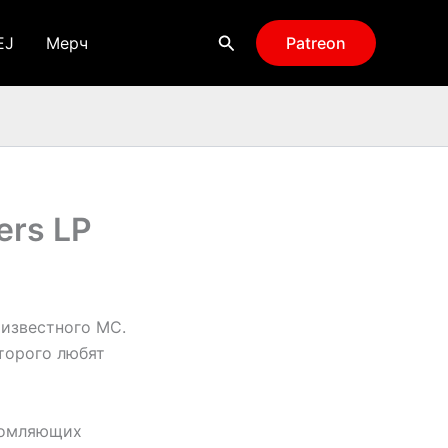
Поиск
EJ
Мерч
Patreon
ers LP
 известного МС.
оторого любят
ломляющих