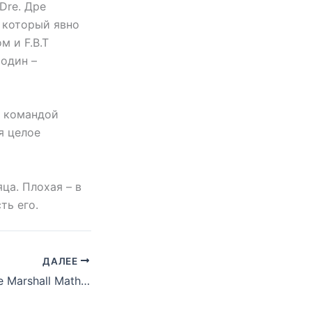
Dre. Дре
, который явно
 и F.B.T
 один –
й командой
ся целое
ца. Плохая – в
ть его.
ДАЛЕЕ
Дата релиза «The Marshall Mathers LP» перенесена на 23 мая 2000 года