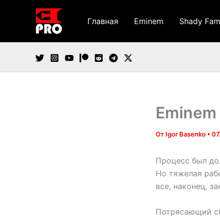
Перейти
к
Главная
Eminem
Shady Fam
содержимому
Eminem 
От
Igor Basenko
•
07
Процесс был до
Но тяжелая рабо
все, наконец, з
Потрясающий сб