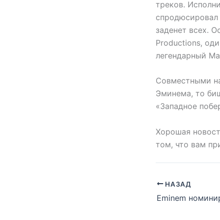
треков. Исполни
спродюсировал 7
заденет всех. 
Productions, од
легендарный Mar
Совместными на 
Эминема, то биш
«Западное побе
Хорошая новость
том, что вам пр
НАЗАД