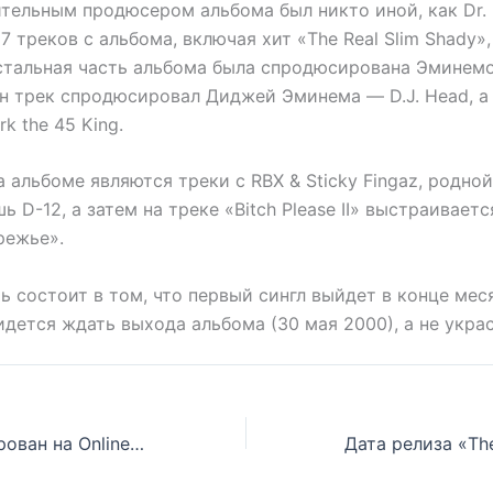
тельным продюсером альбома был никто иной, как Dr. 
 треков с альбома, включая хит «The Real Slim Shady»
Остальная часть альбома была спродюсирована Эминемом
ин трек спродюсировал Диджей Эминема — D.J. Head, а
k the 45 King.
альбоме являются треки с RBX & Sticky Fingaz, родно
ь D-12, а затем на треке «Bitch Please II» выстраивает
режье».
 состоит в том, что первый сингл выйдет в конце меся
идется ждать выхода альбома (30 мая 2000), а не украс
Eminem номинирован на Online Hip-Hop Awards