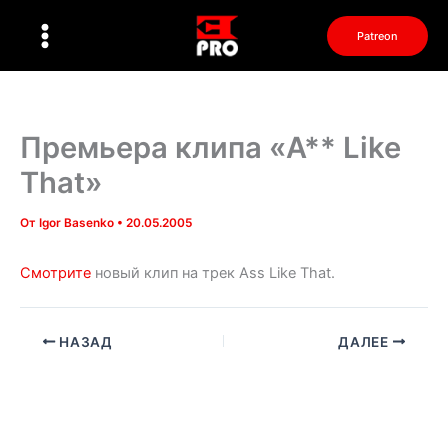
Перейти
к
Patreon
содержимому
Премьера клипа «A** Like
That»
От
Igor Basenko
•
20.05.2005
Смотрите
новый клип на трек Ass Like That.
НАЗАД
ДАЛЕЕ