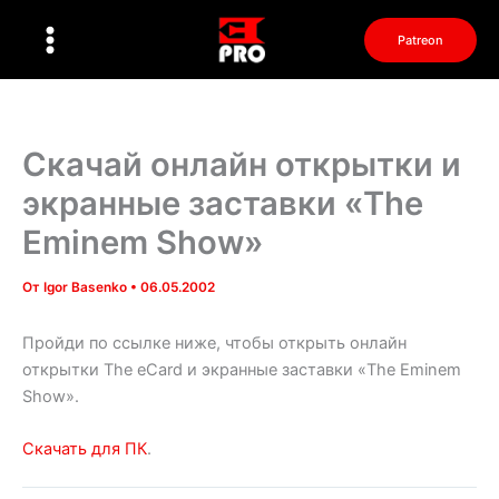
Перейти
к
Patreon
содержимому
Скачай онлайн открытки и
экранные заставки «The
Eminem Show»
От
Igor Basenko
•
06.05.2002
Пройди по ссылке ниже, чтобы открыть онлайн
открытки The eCard и экранные заставки «The Eminem
Show».
Скачать для ПК
.