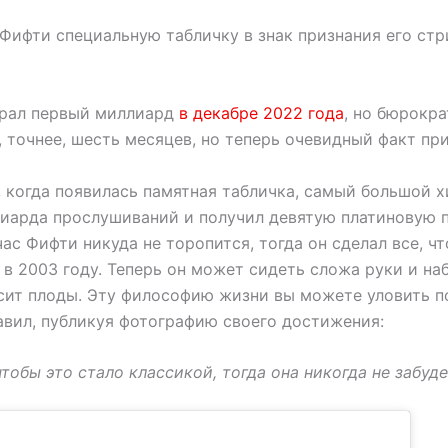
л Фифти специальную табличку в знак признания его ст
абрал первый миллиард
в декабре 2022 года
, но бюрокра
, точнее, шесть месяцев, но теперь очевидный факт при
 когда появилась памятная табличка, самый большой х
ллиарда прослушиваний и получил девятую платиновую п
час Фифти никуда не торопится, тогда он сделал все, чт
в 2003 году. Теперь он может сидеть сложа руки и наб
сит плоды. Эту философию жизни вы можете уловить п
авил, публикуя фотографию своего достижения:
тобы это стало классикой, тогда она никогда не забуде