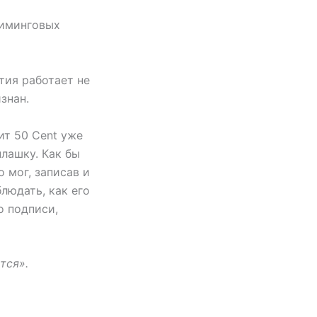
риминговых
тия работает не
знан.
ит 50 Cent уже
лашку. Как бы
о мог, записав и
людать, как его
о подписи,
тся».