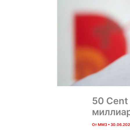
50 Cent
миллиар
От
MM3
•
30.06.20