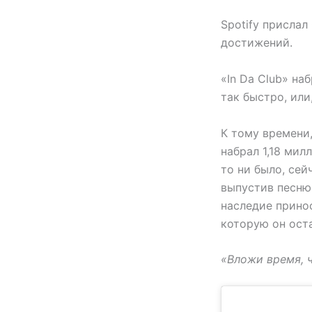
Spotify присла
достижений.
«In Da Club» н
так быстро, или
К тому времени,
набрал 1,18 ми
то ни было, сей
выпустив песню 
наследие прино
которую он ост
«Вложи время, ч