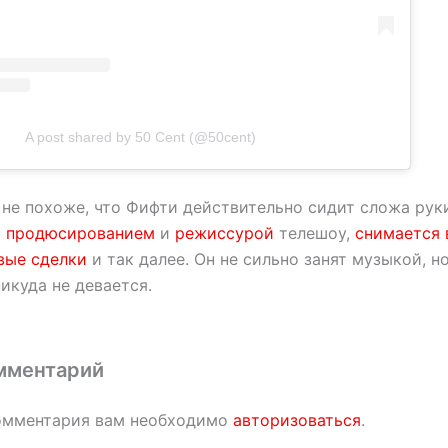
A post shared by 50 Cent (@50cent)
 не похоже, что Фифти действительно сидит сложа руки
т
продюсированием
и
режиссурой
телешоу,
снимается 
вые сделки
и так далее. Он не сильно занят музыкой, но
никуда не девается.
мментарий
омментария вам необходимо
авторизоваться
.