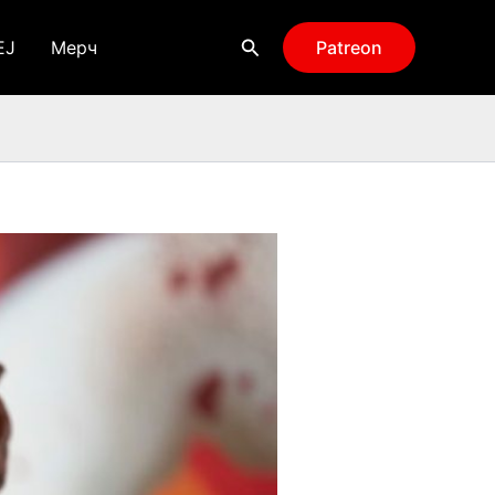
Поиск
EJ
Мерч
Patreon