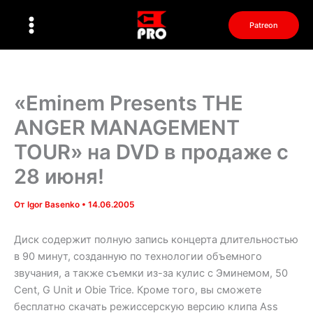
Перейти
к
Patreon
содержимому
«Eminem Presents THE
ANGER MANAGEMENT
TOUR» на DVD в продаже с
28 июня!
От
Igor Basenko
•
14.06.2005
Диск содержит полную запись концерта длительностью
в 90 минут, созданную по технологии объемного
звучания, а также съемки из-за кулис с Эминемом, 50
Cent, G Unit и Obie Trice. Кроме того, вы сможете
бесплатно скачать режиссерскую версию клипа Ass