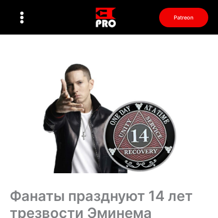
Перейти
к
Patreon
содержимому
Фанаты празднуют 14 лет
трезвости Эминема