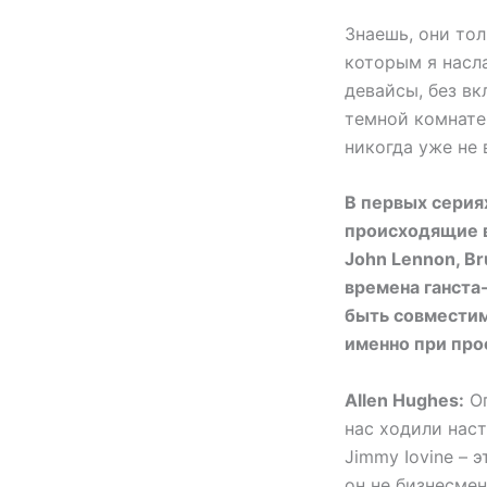
Знаешь, они тол
которым я насла
девайсы, без вк
темной комнате,
никогда уже не 
В первых серия
происходящие в 
John Lennon, Br
времена ганста-
быть совместим
именно при про
Allen Hughes:
Оп
нас ходили насто
Jimmy Iovine – 
он не бизнесмен