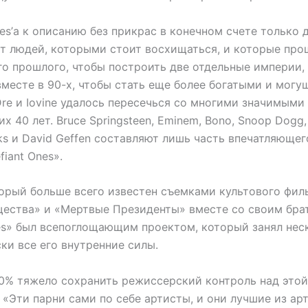
s’а к описанию без прикрас в конечном счете только 
ет людей, которыми стоит восхищаться, и которые про
го прошлого, чтобы построить две отдельные империи, 
вместе в 90-х, чтобы стать еще более богатыми и мог
re и Iovine удалось пересечься со многими значимыми
х 40 лет. Bruce Springsteen, Eminem, Bono, Snoop Dogg, 
cks и David Geffen составляют лишь часть впечатляющег
fiant Ones».
торый больше всего известен съемками культового фил
щества» и «Мертвые Президенты» вместе со своим брато
es» был всепоглощающим проектом, который занял неск
ки все его внутренние силы.
00% тяжело сохранить режиссерский контроль над этой
 «Эти парни сами по себе артисты, и они лучшие из арт