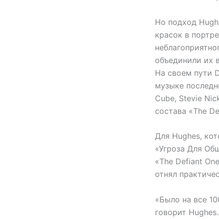
Но подход Hughe
красок в портр
неблагоприятно
объединили их 
На своем пути D
музыке последни
Cube, Stevie Ni
состава «The De
Для Hughes, ко
«Угроза Для Об
«The Defiant On
отнял практичес
«Было на все 1
говорит Hughes.