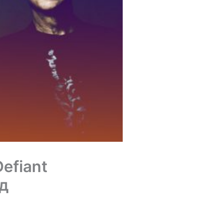
efiant
ад