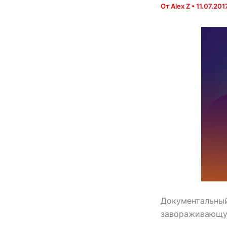
От
Alex Z
•
11.07.201
Документальный
завораживающую 