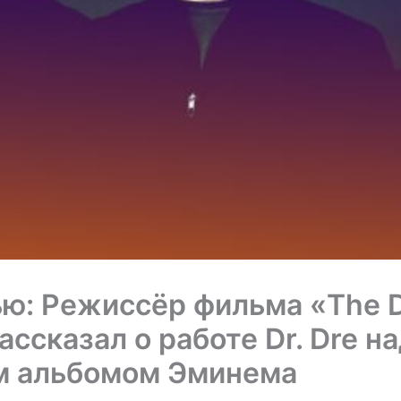
ю: Режиссёр фильма «The D
ассказал о работе Dr. Dre н
м альбомом Эминема