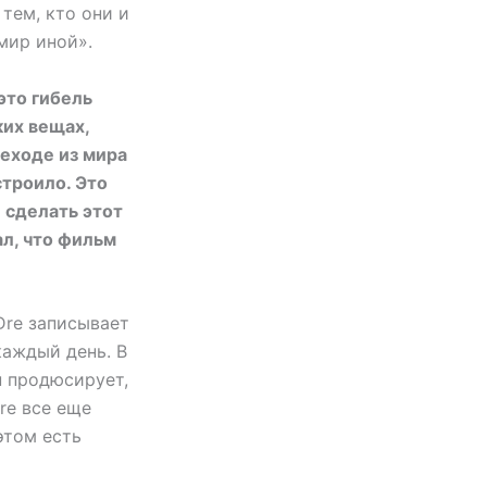
тем, кто они и
 мир иной».
это гибель
ких вещах,
реходе из мира
строило. Это
и сделать этот
ал, что фильм
Dre записывает
каждый день. В
н продюсирует,
re все еще
этом есть