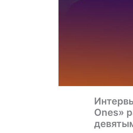
Интервь
Ones» р
девяты