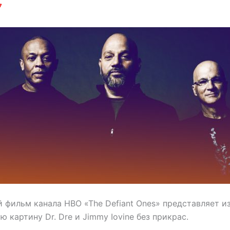
7
 фильм канала HBO «The Defiant Ones» представляет из
картину Dr. Dre и Jimmy Iovine без прикрас.