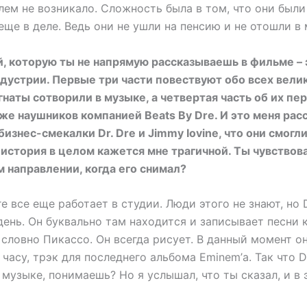
лем не возникало. Сложность была в том, что они были 
 еще в деле. Ведь они не ушли на пенсию и не отошли в
й, которую ты не напрямую рассказываешь в фильме – 
дустрии. Первые три части повествуют обо всех вели
наты сотворили в музыке, а четвертая часть об их пе
же наушников компанией Beats By Dre. И это меня рас
изнес-смекалки Dr. Dre и Jimmy Iovine, что они смогл
 история в целом кажется мне трагичной. Ты чувствов
м направлении, когда его снимал?
e все еще работает в студии. Люди этого не знают, но 
ень. Он буквально там находится и записывает песни 
словно Пикассо. Он всегда рисует. В данный момент о
часу, трэк для последнего альбома Eminem’а. Так что D
 музыке, понимаешь? Но я услышал, что ты сказал, и в 