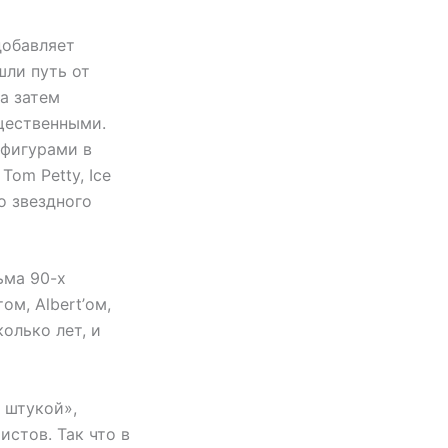
добавляет
шли путь от
а затем
ущественными.
 фигурами в
Tom Petty, Ice
о звездного
ьма 90-х
м, Albert’ом,
олько лет, и
 штукой»,
истов. Так что в