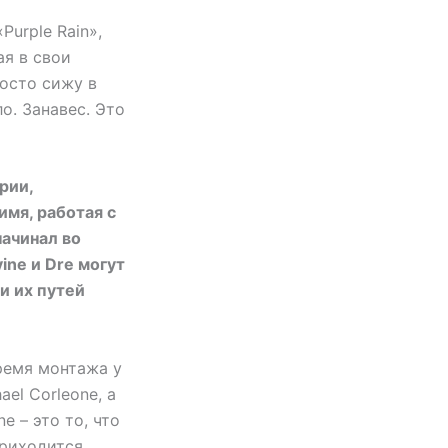
Purple Rain»,
ая в свои
росто сижу в
о. Занавес. Это
рии,
имя, работая с
начинал во
ine и Dre могут
и их путей
ремя монтажа у
ael Corleone, а
e – это то, что
приходится