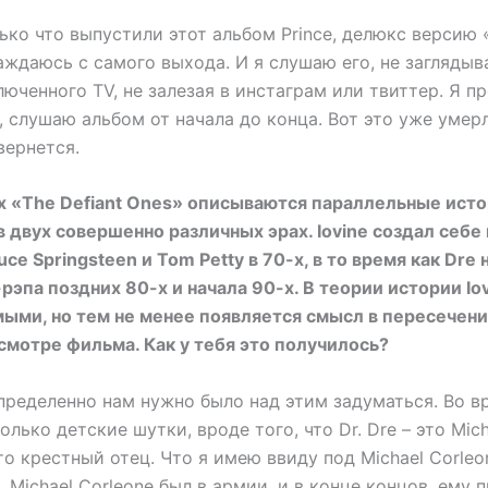
ько что выпустили этот альбом Prince, делюкс версию «
ждаюсь с самого выхода. И я слушаю его, не заглядыв
люченного TV, не залезая в инстаграм или твиттер. Я п
 слушаю альбом от начала до конца. Вот это уже умерл
вернется.
х «The Defiant Ones» описываются параллельные исто
двух совершенно различных эрах. Iovine создал себе 
uce Springsteen и Tom Petty в 70-х, в то время как Dre 
рэпа поздних 80-х и начала 90-х. В теории истории Iov
ыми, но тем не менее появляется смысл в пересечени
смотре фильма. Как у тебя это получилось?
ределенно нам нужно было над этим задуматься. Во в
лько детские шутки, вроде того, что Dr. Dre – это Mich
это крестный отец. Что я имею ввиду под Michael Corleon
. Michael Corleone был в армии, и в конце концов, ему 