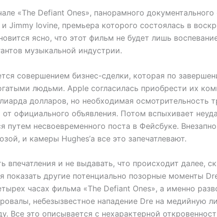
але «The Defiant Ones», панорамного документального 
e и Jimmy Iovine, премьера которого состоялась в воск
ановится ясно, что этот фильм не будет лишь воспеван
гантов музыкальной индустрии.
тся совершением бизнес-сделки, которая по завершен
богатыми людьми. Apple согласилась приобрести их ком
ллиарда долларов, но необходимая осмотрительность т
 от официального объявления. Потом вспыхивает неуда
ся путем несвоевременного поста в Фейсбуке. Внезапн
озой, и камеры Hughes’а все это запечатлевают.
ь впечатления и не выдавать, что происходит далее, ск
я показать другие потенциально позорные моменты Dre 
ырех часах фильма «The Defiant Ones», а именно разв
ровалы, небезызвестное нападение Dre на медийную л
оду. Все это описывается с нехарактерной откровенност