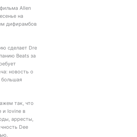
фильма Allen
ресенье на
ием дифирамбов
ию сделает Dre
панию Beats за
ребует
ча: новость о
о большая
ажем так, что
и Iovine в
оды, арресты,
ичность Dee
ью.