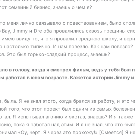
тот семейный бизнес, знаешь о чем я?
что меня лично связывало с повествованием, было сто
 «Вау, Jimmy и Dre оба провалились сквозь трещины си
 имею ввиду то, что я провалил среднюю школу, и верн
о настолько типично. И нам повезло. Как нам повезло?
я. Это был горько-сладкий процесс, знаешь?
ло в голову, когда я смотрел фильм, ведь у тебя был 
ты работал в юном возрасте. Кажется истории Jimmy и
, была. Я не знал этого, когда брался за работу, и это 
ой того, что этот проект был одним из самых болезнен
отал. Я испытывал агонию и экстаз, знаешь? И я также
сию, пока я работал над этим. И я не знал, что это бы
понимал «Оу, черт! Я через это прохожу!» [Смеется] Я н