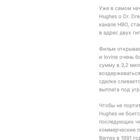
Уже в самом нач
Hughes о Dr. Dr
канале HBO, ст
в адрес двух ги
Фильм открывае
и Iovine очень 
сумму в 3,2 ми
воздерживаться
сделке сливает
выплата под угр
Чтобы не портит
Hughes не боитс
последующих чет
коммерческие п
Barnes в 1991 г