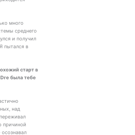
лько много
стемы среднего
улся и получил
 Я пытался в
похожий старт в
 Dre была тебе
частично
ных, над
 переживал
ло причиной
е осознавал