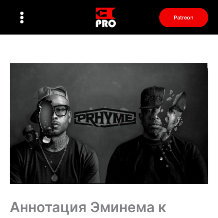
Перейти
к
Patreon
содержимому
Аннотация Эминема к