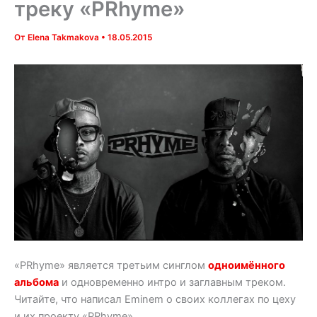
треку «PRhyme»
От
Elena Takmakova
•
18.05.2015
«PRhyme» является третьим синглом
одноимённого
альбома
и одновременно интро и заглавным треком.
Читайте, что написал Eminem о своих коллегах по цеху
и их проекту «PRhyme».