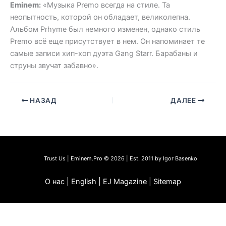
Eminem:
«Музыка Premo всегда на стиле. Та
неопытность, которой он обладает, великолепна.
Альбом Prhyme был немного изменен, однако стиль
Premo всё еще присутствует в нем. Он напоминает те
самые записи хип-хоп дуэта Gang Starr. Барабаны и
струны звучат забавно».
НАЗАД
ДАЛЕЕ
Trust Us | Eminem.Pro © 2026 | Est. 2011 by Igor Basenko
О нас | English | EJ Magazine | Sitemap