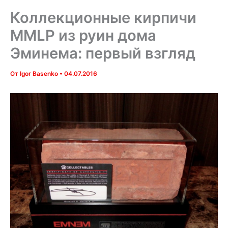
Коллекционные кирпичи
MMLP из руин дома
Эминема: первый взгляд
От
Igor Basenko
•
04.07.2016