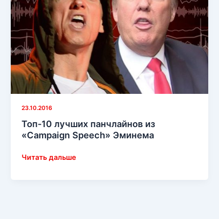
23.10.2016
Топ-10 лучших панчлайнов из
«Campaign Speech» Эминема
Топ-10
Читать дальше
лучших
панчлайнов
из
«Campaign
Speech»