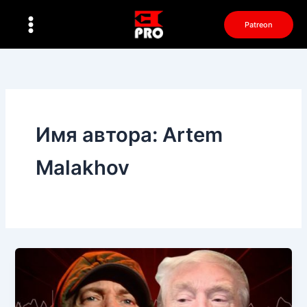
Перейти
к
Patreon
содержимому
Имя автора: Artem
Malakhov