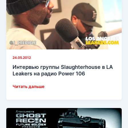
хитом
«My Life»
24.05.2012
Интервью группы Slaughterhouse в LA
Leakers на радио Power 106
Интервью
Читать дальше
группы
Slaughterhouse
в
LA
Leakers
на