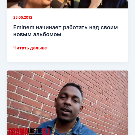
25.05.2012
Eminem начинает работать над своим
новым альбомом
Eminem
Читать дальше
начинает
работать
над
своим
новым
альбомом