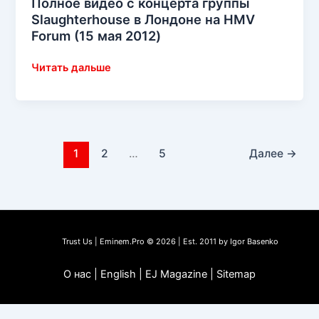
Полное видео с концерта группы
Slaughterhouse в Лондоне на HMV
Forum (15 мая 2012)
Полное
Читать дальше
видео
с
концерта
группы
Slaughterhouse
1
2
…
5
Далее
→
в
Лондоне
на
HMV
Forum
Trust Us | Eminem.Pro © 2026 | Est. 2011 by Igor Basenko
(15
мая
О нас | English | EJ Magazine | Sitemap
2012)