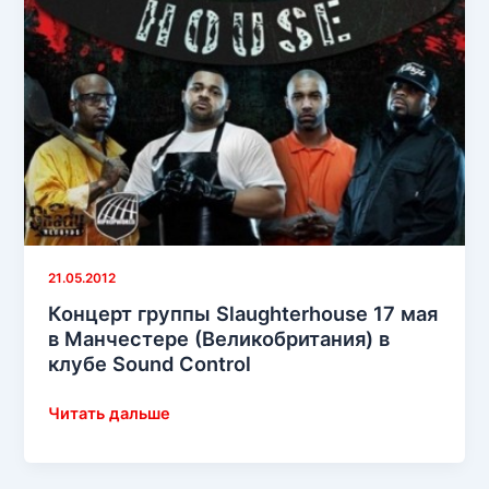
21.05.2012
Концерт группы Slaughterhouse 17 мая
в Манчестере (Великобритания) в
клубе Sound Control
Концерт
Читать дальше
группы
Slaughterhouse