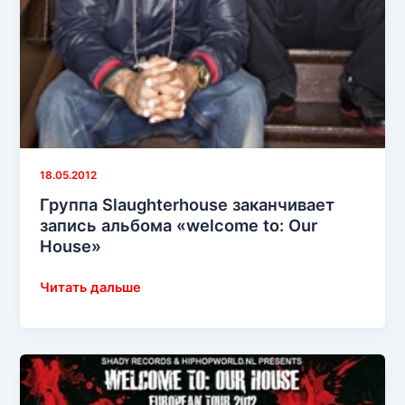
18.05.2012
Группа Slaughterhouse заканчивает
запись альбома «welcome to: Our
House»
Группа
Читать дальше
Slaughterhouse
заканчивает
запись
альбома
«welcome