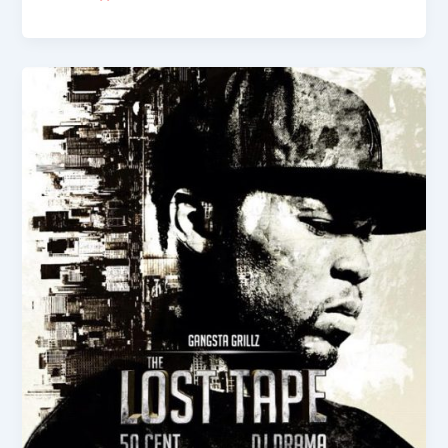
Lamar —
«War
Is My Love»