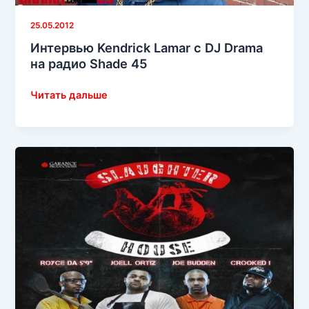
25.05.2012
Интервью Kendrick Lamar с DJ Drama
на радио Shade 45
Интервью
Читать дальше
Kendrick
Lamar
с
DJ
Drama
на
радио
Shade
45