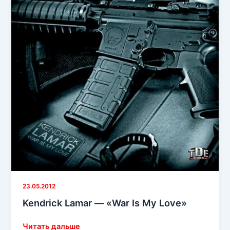
радио
Power
106
23.05.2012
Kendrick Lamar — «War Is My Love»
Kendrick
Читать дальше