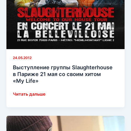
24.05.2012
Выступление группы Slaughterhouse
в Париже 21 мая со своим хитом
«My Life»
Выступление
Читать дальше
группы
Slaughterhouse
в Париже
21 мая
со своим