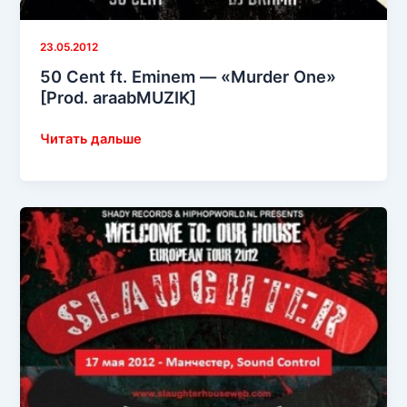
23.05.2012
50 Cent ft. Eminem — «Murder One»
[Prod. araabMUZIK]
50 Cent
Читать дальше
ft.
Eminem —
«Murder
One»
[Prod.
araabMUZIK]