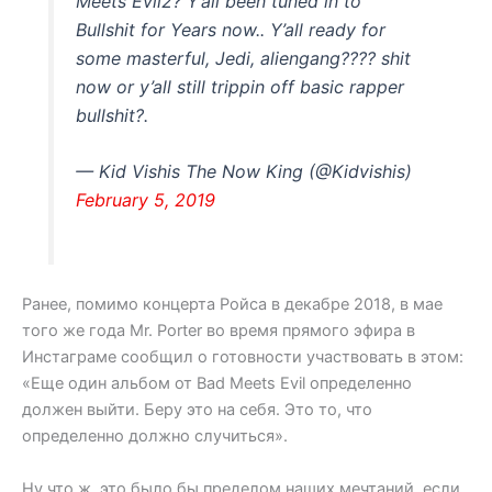
Meets Evil2? Y’all been tuned in to
Bullshit for Years now.. Y’all ready for
some masterful, Jedi, aliengang???? shit
now or y’all still trippin off basic rapper
bullshit?.
— Kid Vishis The Now King (@Kidvishis)
February 5, 2019
Ранее, помимо концерта Ройса в декабре 2018, в мае
того же года Mr. Porter во время прямого эфира в
Инстаграме сообщил о готовности участвовать в этом:
«Еще один альбом от Bad Meets Evil определенно
должен выйти. Беру это на себя. Это то, что
определенно должно случиться».
Ну что ж, это было бы пределом наших мечтаний, если