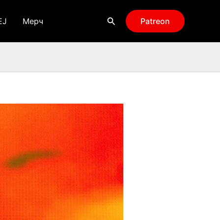
Поиск
EJ
Мерч
Patreon