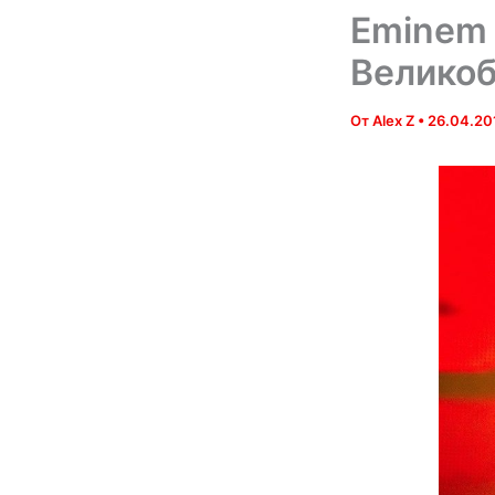
Eminem 
Великоб
От
Alex Z
•
26.04.20