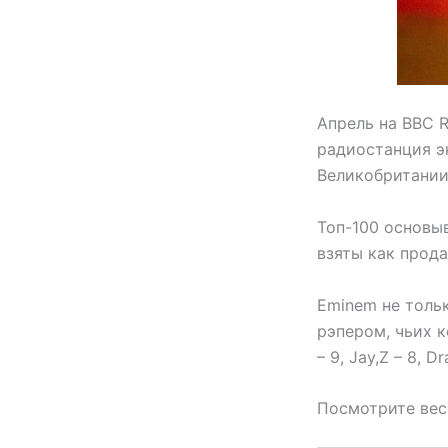
Апрель на BBC R
радиостанция э
Великобритании 
Топ-100 основы
взяты как прод
Eminem не тольк
рэпером, чьих к
– 9, Jay,Z – 8, Dr
Посмотрите весь