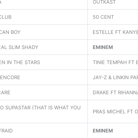
A
OUTKAST
 CLUB
50 CENT
CAN BOY
ESTELLE FT KANY
EAL SLIM SHADY
EMINEM
EN IN THE STARS
TINIE TEMPAH FT 
/ENCORE
JAY-Z & LINKIN PA
CARE
DRAKE FT RIHANN
O SUPASTAR (THAT IS WHAT YOU
PRAS MICHEL FT 
FRAID
EMINEM