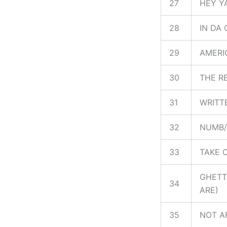
27
HEY Y
28
IN DA
29
AMERI
30
THE R
31
WRITT
32
NUMB
33
TAKE 
GHETT
34
ARE)
35
NOT A