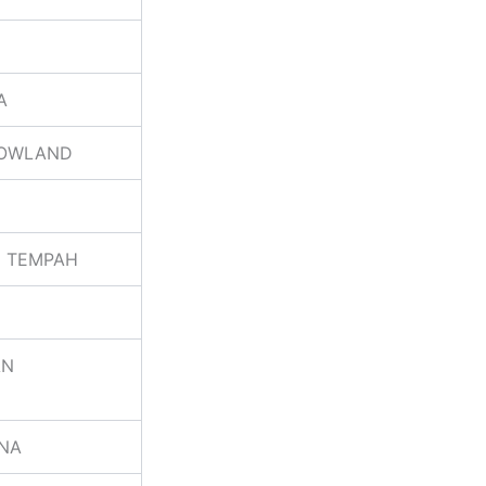
A
ROWLAND
E TEMPAH
AN
NA