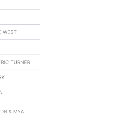
E WEST
ERIC TURNER
RK
A
ODB & MYA