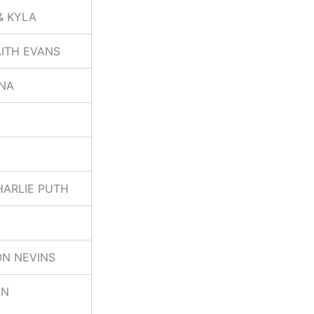
& KYLA
AITH EVANS
NA
HARLIE PUTH
ON NEVINS
AN