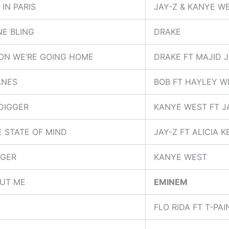
 IN PARIS
JAY-Z & KANYE W
NE BLING
DRAKE
ON WE’RE GOING HOME
DRAKE FT MAJID 
ANES
BOB FT HAYLEY W
DIGGER
KANYE WEST FT J
E STATE OF MIND
JAY-Z FT ALICIA K
GER
KANYE WEST
UT ME
EMINEM
FLO RIDA FT T-PAI