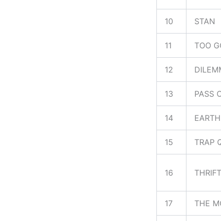
10
STAN
11
TOO 
12
DILEM
13
PASS 
14
EARTH
15
TRAP 
16
THRIF
17
THE M