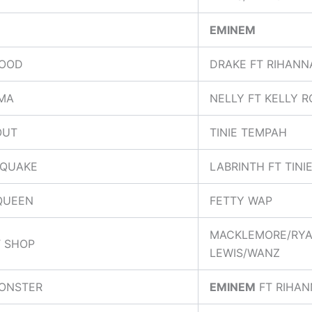
EMINEM
GOOD
DRAKE FT RIHANN
MA
NELLY FT KELLY 
OUT
TINIE TEMPAH
QUAKE
LABRINTH FT TINI
QUEEN
FETTY WAP
MACKLEMORE/RY
T SHOP
LEWIS/WANZ
ONSTER
EMINEM
FT RIHAN