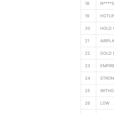
18
N****S
19
HOTLI
20
HOLD 
21
AIRPL
22
GOLD 
23
EMPIR
24
STRON
25
WITHO
26
LOW