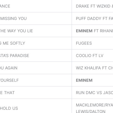
ANCE
DRAKE FT WIZKID 
E MISSING YOU
PUFF DADDY FT F
THE WAY YOU LIE
EMINEM
FT RIHAN
NG ME SOFTLY
FUGEES
TA’S PARADISE
COOLIO FT LV
OU AGAIN
WIZ KHALIFA FT C
YOURSELF
EMINEM
IKE THAT
RUN DMC VS JAS
MACKLEMORE/RY
 HOLD US
LEWIS/DALTON