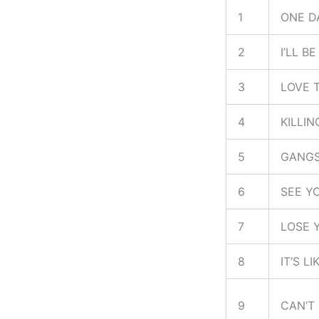
1
ONE D
2
I’LL B
3
LOVE 
4
KILLI
5
GANGS
6
SEE Y
7
LOSE 
8
IT’S L
9
CAN’T