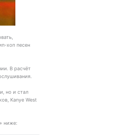
овать,
ип-хоп песен
ии. В расчёт
ослушивания.
и, но и стал
ков, Kanye West
» ниже: