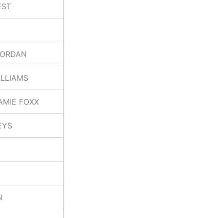
EST
JORDAN
ILLIAMS
AMIE FOXX
EYS
N