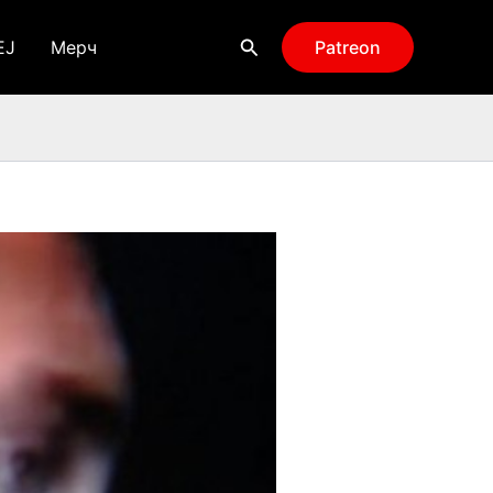
Поиск
EJ
Мерч
Patreon