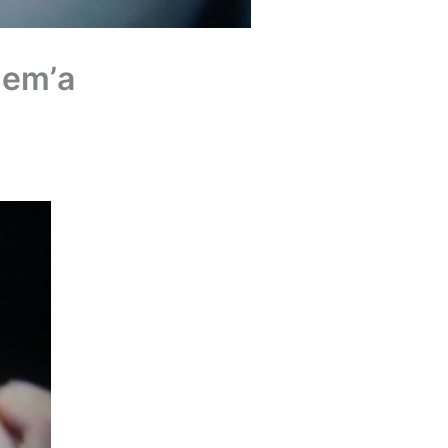
nem’а