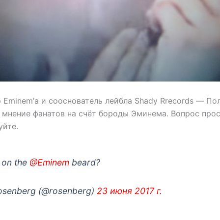
 Eminem’а и сооснователь лейбла Shady Rrecords — Пол
 мнение фанатов на счёт бороды Эминема. Вопрос прос
уйте.
 on the
@Eminem
beard?
osenberg (@rosenberg)
23 июня 2017 г.