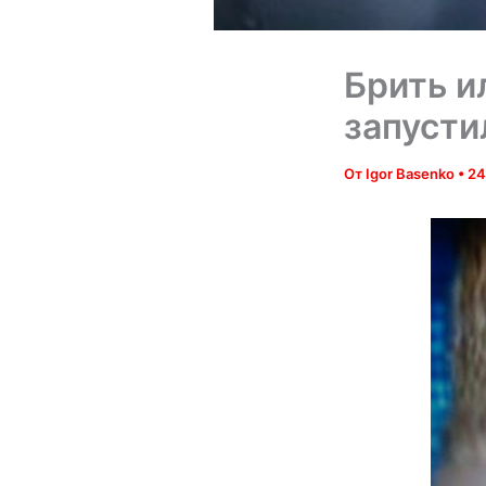
Брить и
запусти
От
Igor Basenko
•
24