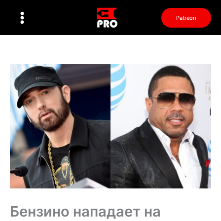
Перейти
к
Patreon
содержимому
Бензино нападает на