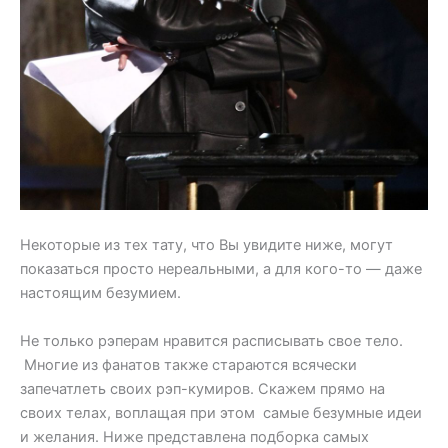
Некоторые из тех тату, что Вы увидите ниже, могут
показаться просто нереальными, а для кого-то — даже
настоящим безумием.
Не только рэперам нравится расписывать свое тело.
Многие из фанатов также стараются всячески
запечатлеть своих рэп-кумиров. Скажем прямо на
своих телах, воплащая при этом самые безумные идеи
и желания. Ниже представлена подборка самых