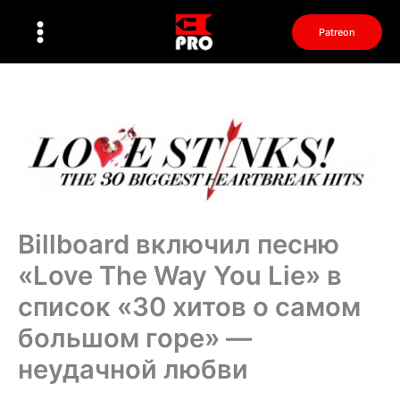
Перейти
к
Patreon
содержимому
Billboard включил песню
«Love The Way You Lie» в
список «30 хитов о самом
большом горе» —
неудачной любви