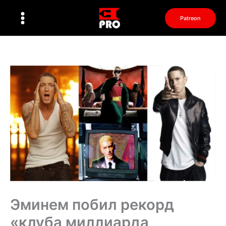
Перейти
к
Patreon
содержимому
Эминем побил рекорд
«клуба миллиарда