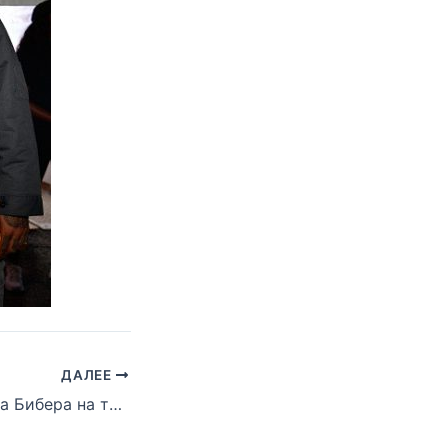
ДАЛЕЕ
Ремикс Джастина Бибера на трек «Despacito» официально свергает «Rap God» Эминема с вершины Genius