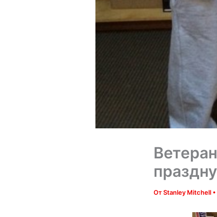
Ветеран
праздну
От
Stanley Mitchell
•