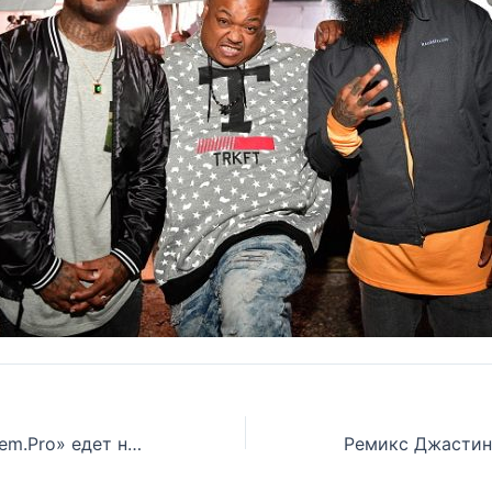
Редакция «Eminem.Pro» едет на концерты Эминема в Великобритании! Присоединяйся к нам!