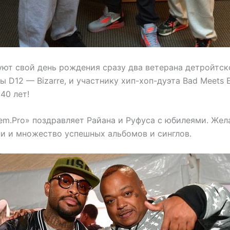
уют свой день рождения сразу два ветерана детройтск
ы D12 — Bizarre, и участнику хип-хоп-дуэта Bad Meets E
40 лет!
em.Pro» поздравляет Райана и Руфуса с юбилеями. Жела
ни и множество успешных альбомов и синглов.