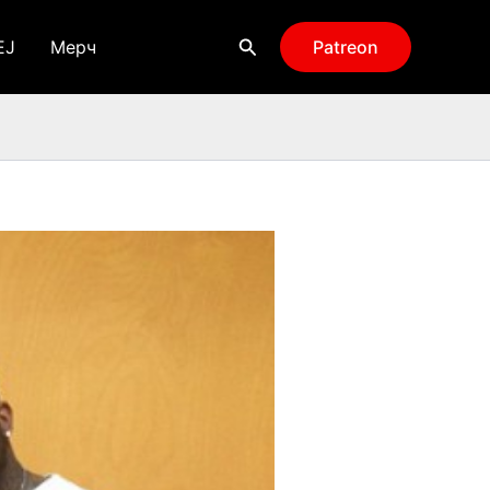
Поиск
EJ
Мерч
Patreon