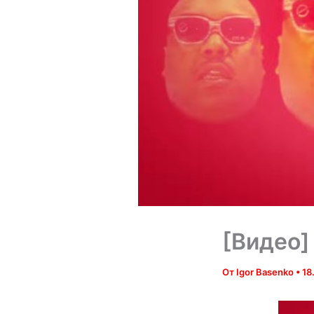
[Видео]
От
Igor Basenko
•
18