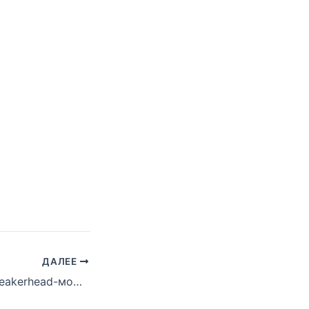
ДАЛЕЕ
Топ-8 лучших Sneakerhead-моментов Эминема