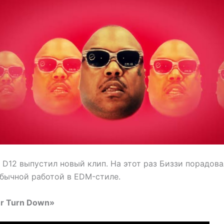
 D12 выпустил новый клип. На этот раз Биззи порадова
бычной работой в EDM-стиле.
er Turn Down»