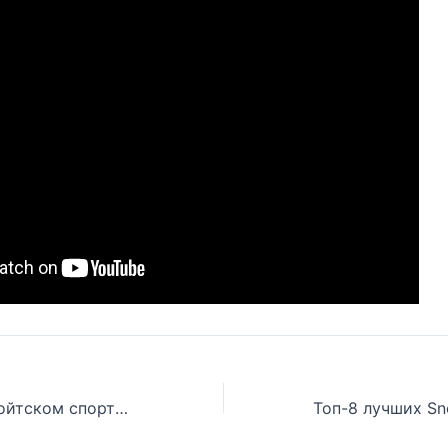
Биг Шон о детройтском спорте и сотрудничестве с Эминемом