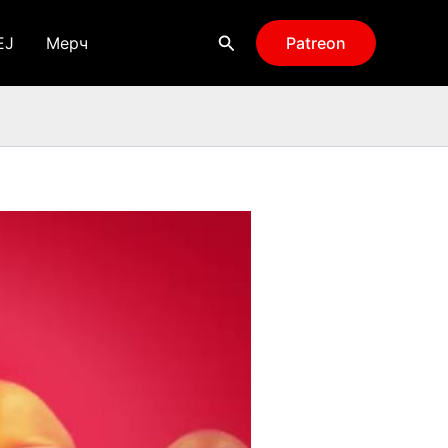
Поиск
EJ
Мерч
Patreon