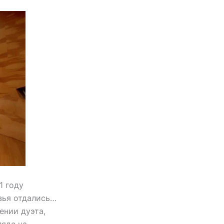
1 году
зья отдались…
ении дуэта,