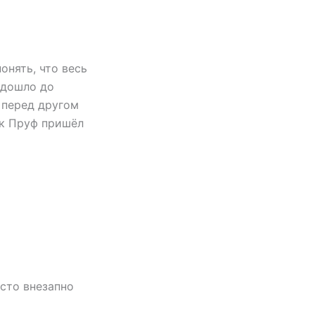
понять, что весь
 дошло до
г перед другом
ак Пруф пришёл
осто внезапно