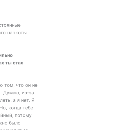
остоянные
ого наркоты
сильно
ах ты стал
 том, что он не
. Думаю, из-за
еть, а я нет. Я
Но, когда тебе
ойный, потому
ожно было