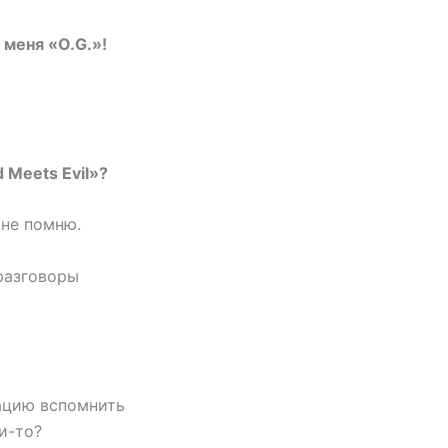
 меня «O.G.»!
 Meets Evil»?
 не помню.
 разговоры
уацию вспомнить
и-то?