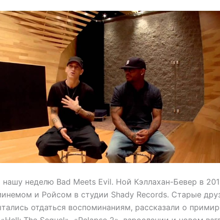
ашу неделю Bad Meets Evil. Ной Кэллахан-Бевер в 201
минемом и Ройсом в студии Shady Records. Старые дру
ытались отдаться воспоминаниям, рассказали о примир