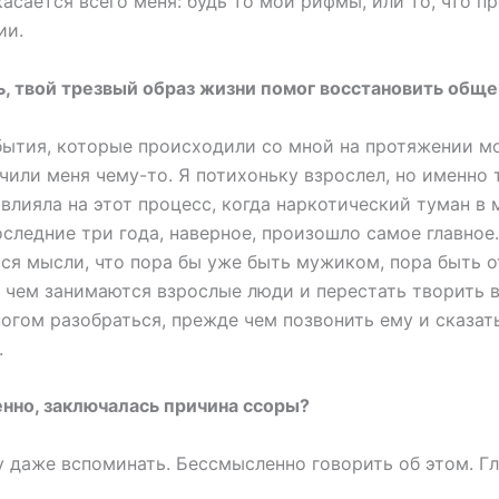
касается всего меня: будь то мои рифмы, или то, что п
ии.
ь, твой трезвый образ жизни помог восстановить общ
бытия, которые происходили со мной на протяжении м
учили меня чему-то. Я потихоньку взрослел, но именно
влияла на этот процесс, когда наркотический туман в 
оследние три года, наверное, произошло самое главное
ься мысли, что пора бы уже быть мужиком, пора быть о
, чем занимаются взрослые люди и перестать творить 
гом разобраться, прежде чем позвонить ему и сказать
.
енно, заключалась причина ссоры?
у даже вспоминать. Бессмысленно говорить об этом. Гл