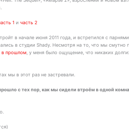
«Hell: The Sequel», «Relapse 2», взрослении и новом взг
.
часть 1
и
часть 2
тройт в начале июня 2011 года, и встретился с парнями
ались в студии Shady. Несмотря на то, что мы смутно 
 в прошлом
, у меня было ощущение, что никаких долги
тах мы в этот раз не застревали.
 прошло с тех пор, как мы сидели втроём в одной комн
о.
тся)