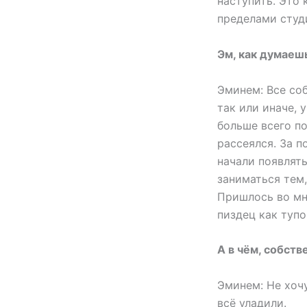
наступить. Это 
пределами студ
Эм, как думаеш
Эминем: Все со
так или иначе, 
больше всего по
рассеялся. За п
начали появлят
заниматься тем
Пришлось во мно
пиздец как тупо
А в чём, собств
Эминем: Не хоч
всё уладили.