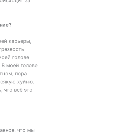
роисходит за
ение?
оей карьеры,
 трезвость
моей голове
. В моей голове
тцом, пора
всякую хуйню.
, что всё это
авное, что мы