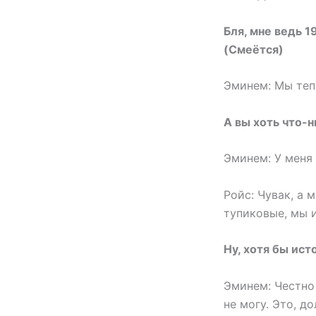
Бля, мне ведь 1
(Смеётся)
Эминем: Мы тепе
А вы хоть что-н
Эминем: У меня 
Ройс: Чувак, а
тупиковые, мы 
Ну, хотя бы ис
Эминем: Честно
не могу. Это, д