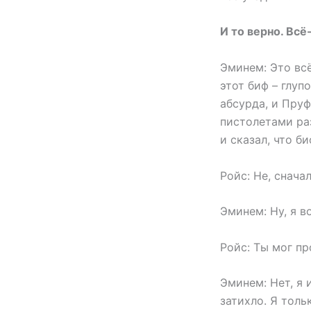
И то верно. Всё
Эминем: Это вс
этот биф – глуп
абсурда, и Пруф
пистолетами ра
и сказал, что б
Ройс: Не, снача
Эминем: Ну, я в
Ройс: Ты мог пр
Эминем: Нет, я 
затихло. Я толь