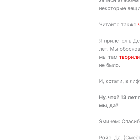
записи альбома 
некоторые вещи
Читайте также
Я прилетел в Де
лет. Мы обоснов
мы там
творили
не было.
И, кстати, в лиф
Ну, что? 13 лет
мы, да?
Эминем: Спасиб
Ройс: Да. (Смеё