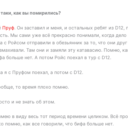
-таки, как вы помирились?
ё
Пруф
. Он заставил и меня, и остальных ребят из D12, 
ость. Мы сами уже всё прекрасно понимали, когда дело
а с Ройсом отправили в обезьянник за то, что они дру
змахивали. Там они и замяли эту катавасию. Помню, к
ифа больше нет. А потом Ройс поехал в тур с D12.
ла я с Пруфом поехал, а потом с D12.
ообще, то время плохо помню.
осто и не знать об этом.
имею в виду весь тот период времени целиком. Всё пр
ко помню, как все говорили, что бифа больше нет.