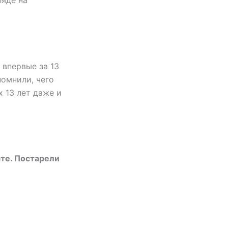
ляде на
 впервые за 13
помнили, чего
х 13 лет даже и
ате. Постарели