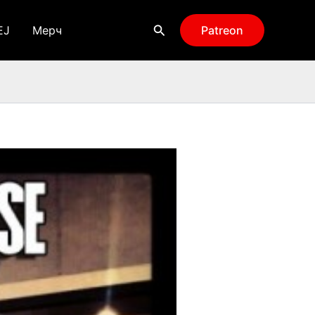
Поиск
EJ
Мерч
Patreon