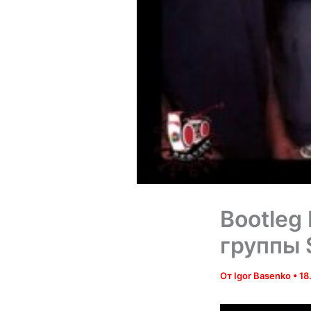
Bootleg
группы 
От
Igor Basenko
•
18