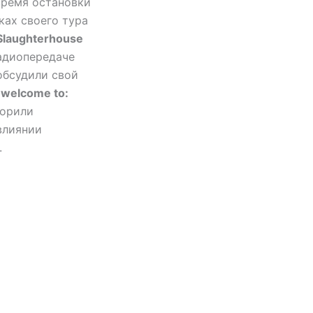
 время остановки
ках своего тура
Slaughterhouse
адиопередаче
 обсудили свой
«
welcome to:
ворили
влиянии
.