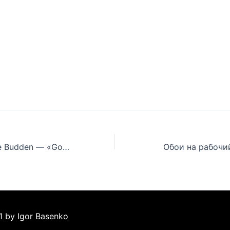
Новая песня Joe Budden — «Going Thru The Motions»
Обои на рабочий
1 by Igor Basenko