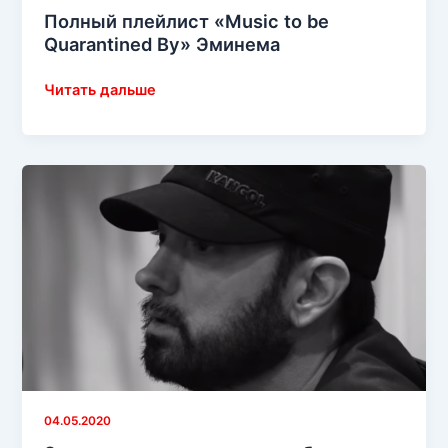
Полный плейлист «Music to be
Quarantined By» Эминема
Полный
Читать дальше
плейлист
«Music
to
be
Quarantined
By»
Эминема
04.05.2020