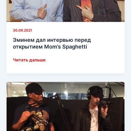
30.09.2021
Эминем дал интервью перед
открытием Mom’s Spaghetti
Эминем
Читать дальше
дал
интервью
перед
открытием
Mom’s
Spaghetti