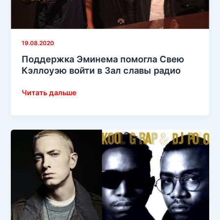
19.08.2020
Поддержка Эминема помогла Свею
Кэллоуэю войти в Зал славы радио
Поддержка
Читать дальше
Эминема
помогла
Свею
Кэллоуэю
войти
в
Зал
славы
радио