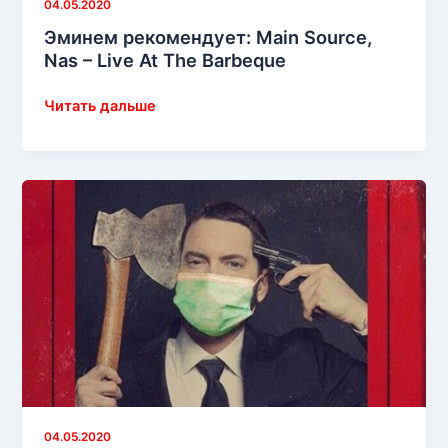
04.05.2020
Эминем рекомендует: Main Source,
Nas – Live At The Barbeque
Эминем
Читать дальше
рекомендует:
Main
Source,
Nas
–
Live
At
The
Barbeque
04.05.2020