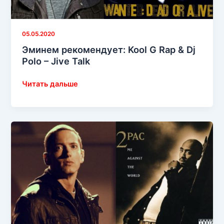
05.05.2020
Эминем рекомендует: Kool G Rap & Dj
Polo – Jive Talk
Эминем
Читать дальше
рекомендует:
Kool
G
Rap
&
Dj
Polo
–
Jive
Talk