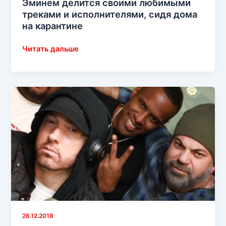
Эминем делится своими любимыми
треками и исполнителями, сидя дома
на карантине
Эминем
Читать дальше
делится
своими
любимыми
треками
и
исполнителями,
сидя
дома
на
карантине
26.12.2018