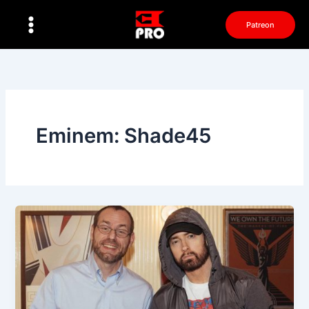
Перейти
к
Patreon
содержимому
Eminem: Shade45