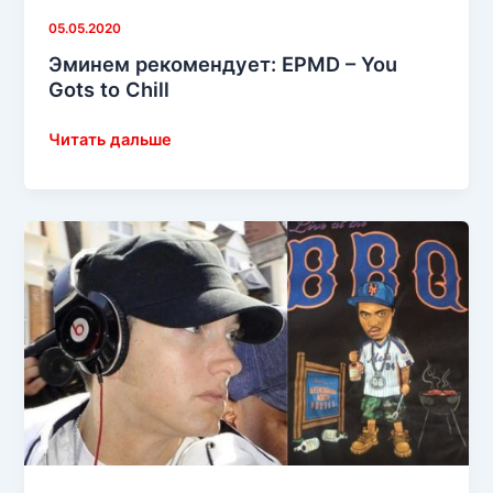
05.05.2020
Эминем рекомендует: EPMD – You
Gots to Chill
Эминем
Читать дальше
рекомендует:
EPMD
–
You
Gots
to
Chill