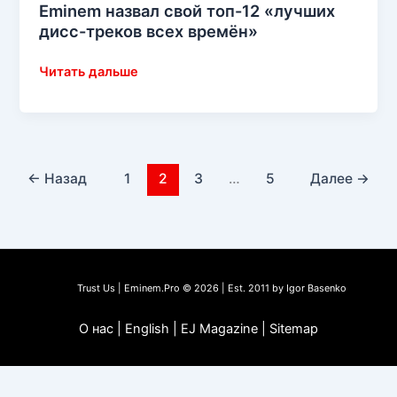
Eminem назвал свой топ-12 «лучших
дисс-треков всех времён»
Eminem
Читать дальше
назвал
свой
топ-12
«лучших
дисс-
←
Назад
1
2
3
…
5
Далее
→
треков
всех
времён»
Trust Us | Eminem.Pro © 2026 | Est. 2011 by Igor Basenko
О нас | English | EJ Magazine | Sitemap