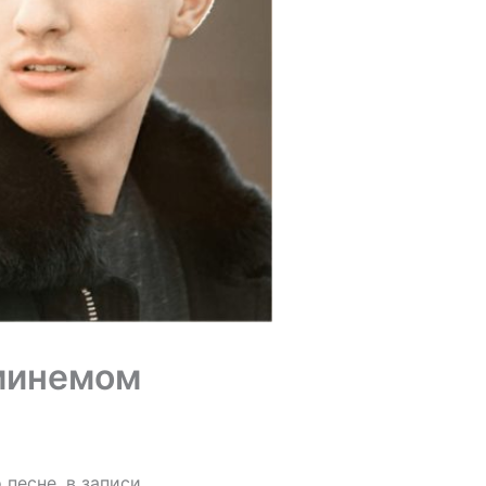
Эминемом
 песне, в записи