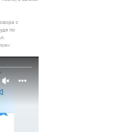
овора с
удя по
л.
лся»: