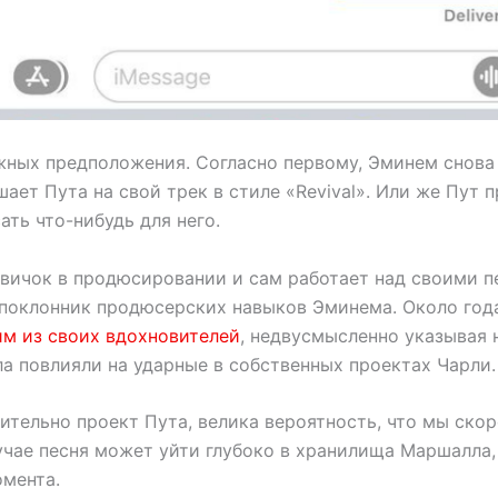
жных предположения. Согласно первому, Эминем снов
ает Пута на свой трек в стиле «Revival». Или же Пут 
ть что-нибудь для него.
овичок в продюсировании и сам работает над своими п
поклонник продюсерских навыков Эминема. Около года
м из своих вдохновителей
, недвусмысленно указывая н
а повлияли на ударные в собственных проектах Чарли.
ительно проект Пута, велика вероятность, что мы ско
учае песня может уйти глубоко в хранилища Маршалла
мента.