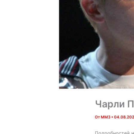
Чарли П
От
MM3
•
04.08.20
Подробностей не