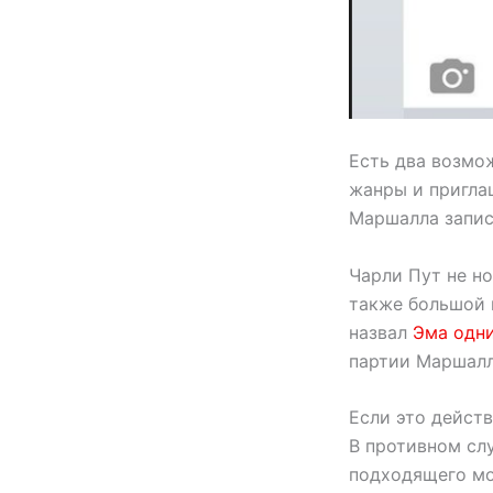
Есть два возмо
жанры и приглаш
Маршалла записа
Чарли Пут не н
также большой 
назвал
Эма одни
партии Маршалл
Если это действ
В противном сл
подходящего мо