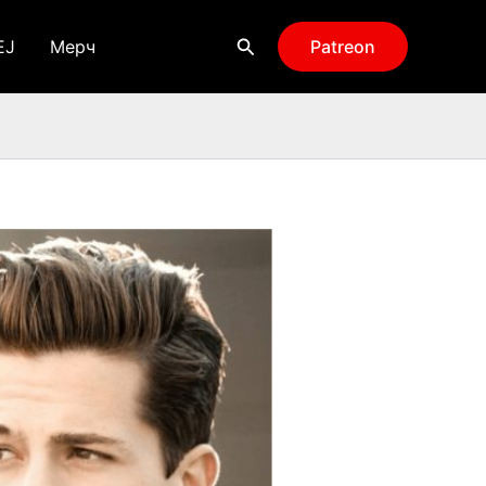
Поиск
EJ
Мерч
Patreon