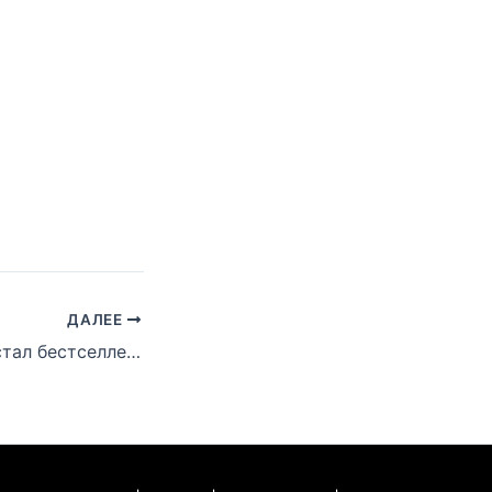
ДАЛЕЕ
«Curtain Call 2» стал бестселлером еще до релиза