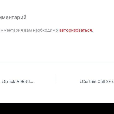
мментарий
омментария вам необходимо
авторизоваться
.
Режиссер клипа «Crack A Bottle» Эминема, Dr. Dre и 50 Cent празднует релиз видео