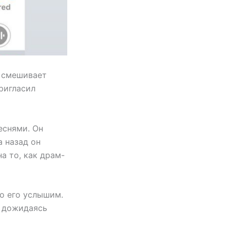
а смешивает
пригласил
еснями. Он
 назад он
а то, как драм-
ро его услышим.
, дожидаясь