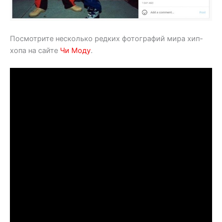
Посмотрите несколько редких фотографий мира хип-
хопа на сайте
Чи Моду
.