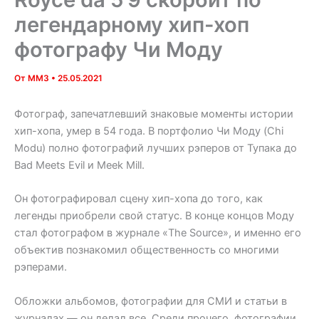
легендарному хип-хоп
фотографу Чи Моду
От
MM3
•
25.05.2021
Фотограф, запечатлевший знаковые моменты истории
хип-хопа, умер в 54 года. В портфолио Чи Моду (Chi
Modu) полно фотографий лучших рэперов от Тупака до
Bad Meets Evil и Meek Mill.
Он фотографировал сцену хип-хопа до того, как
легенды приобрели свой статус. В конце концов Моду
стал фотографом в журнале «The Source», и именно его
объектив познакомил общественность со многими
рэперами.
Обложки альбомов, фотографии для СМИ и статьи в
журналах — он делал все. Среди прочего, фотографии