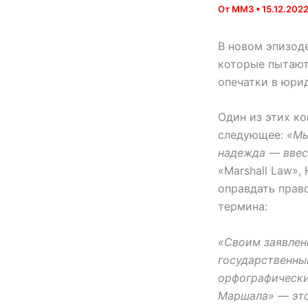
От
MM3
•
15.12.202
В новом эпизод
которые пытают
опечатки в юри
Один из этих к
следующее:
«Мы
надежда — ввес
«Marshall Law»,
оправдать прав
термина:
«Своим заявлен
государственный
орфографически
Маршала» — это