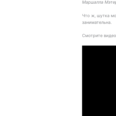
Маршалла Мэтерс
Что ж, шутка мо
занимательна.
Смотрите видео