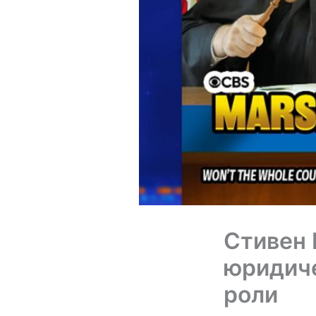
Стивен 
юридиче
роли