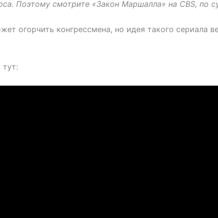
а. Поэтому смотрите «Закон Маршалла» на CBS, по суб
жет огорчить конгрессмена, но идея такого сериала в
 тут: