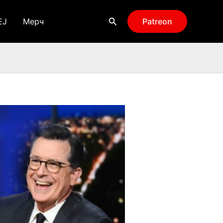
Поиск
EJ
Мерч
Patreon