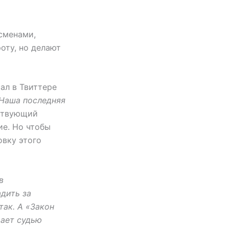
сменами,
оту, но делают
ал в Твиттере
 Наша последняя
ествующий
ие. Но чтобы
овку этого
в
адить за
так. А «Закон
рает судью