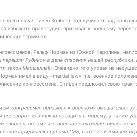
2
е своего шоу Стивен Колберт подшучивает над конгрес
ся избежать правосудия, призывая к военному перевор
дических терминах.
онгрессменов, Ральф Норман из Южной Каролины, напис
 перешли Рубикон в деле спасения нашей республики.
ти закон Маршалла!!»
Очевидно, что уповая на несущ
 Норман имел в виду «martial law», т.е. военное положен
описание конгрессмена, Стивен предложил свою тракт
ием конгрессмен призывал к военному вмешательству 
 переворот. Его нужно посадить в тюрьму, а также ус
й словарь, потому что военное положение пишется не 
 новая юридическая драма CBS, в которой Эминем иг