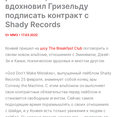
вдохновил Гризельду
подписать контракт с
Shady Records
От
MM3
•
17.03.2022
Конвей пришел на
шоу The Breakfast Club
поговорить о
своем новом альбоме, отношениях с Эминемом, Джей-
Зи и Канье, психическом здоровье и многом другом.
«God Don’t Make Mistakes», выпущенный лейблом Shady
Records 25 февраля, знаменует собой конец эры
Conway the Machine. С этим альбомом он выполняет
свои контрактные обязательства перед лейблом и
становится свободным агентом. Сейчас самое
подходящее время поразмышлять о своих отношениях
с Шейди, и у Конвея есть только уважения к людям с
лейбла. Он хорошо помнит, каково это — подписаться