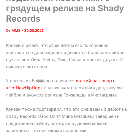
грядущем релизе на Shady
Records
От
MM3
•
30.05.2021
Конвей считает, что этим летом его поклонники
услышат его долгожданный дебют на большом лейбле
с участием Лила Уэйна, Рика Росса и многих других. И
никакого автотюна.
У рэпера из Баффало получился
долгий разговор с
«HotNewHipHop»
о нынешнем положении дел, запуске
лейбла и анонсов релизов Гризельды в Инстаграме.
Конвей также подтвердил, что его ожидаемый дебют на
Shady Records «God Don’t Make Mistakes» завершен и
представлен лейблу, который в данный момент
занимается техническими вопросами: