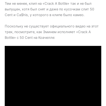
Тем не менее, клип на «Crack A Bottle» так и не был
выпущен, хотя был снят и даже по кусочкам слит 50
Cent и Ca$his, у которого в клипе было камео.
Поскольку не существует официального видео на этот
трек, посмотрите, как Эминем исполняет «Crack A
Bottle» с 50 Cent на Коачелле: