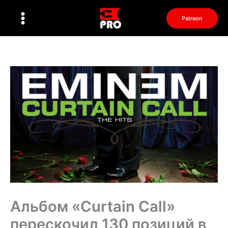
Перейти
к
Patreon
содержимому
Альбом «Curtain Call»
перескочил 130 позиций в