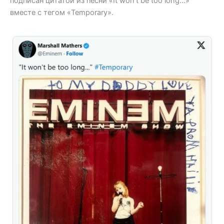
подписан цитатой из песни «It won’t be too long…»
вместе с тегом «Temporary».