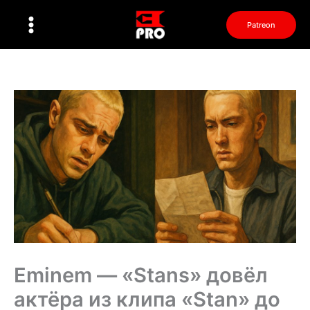
Перейти
к
Patreon
содержимому
Eminem — «Stans» довёл
актёра из клипа «Stan» до