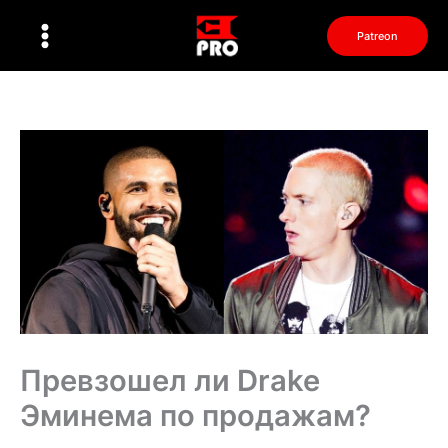
Перейти
к
Patreon
содержимому
Превзошел ли Drake
Эминема по продажам?