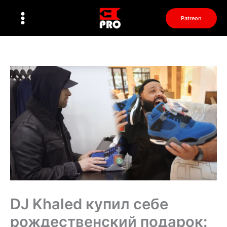
Перейти
к
Patreon
содержимому
DJ Khaled купил себе
рождественский подарок: