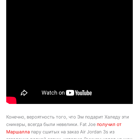
Конечно, вероятность того, что Эм подарит Халеду эти
сникеры, всегда были невелики. Fat Joe
получил от
Маршалла
пару сшитых на заказ Air Jordan 3s из