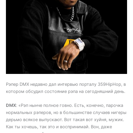
Рэпер DMX недавно дал интервью порталу 359HipHop, в
котором обсудил состояние рэпа на сегодняшний день.
DMX
: «Рэп нынче полное говно. Есть, конечно, парочка
нормальных рэперов, но в большинстве случаев нигеры
дерьмо всякое выпускают. Вот такая вот хуйня, мужик.
Как ты хочешь, так это и воспринимай. Вон, даже