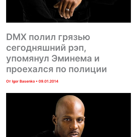
DMX полил грязью
сегодняшний рэп,
упомянул Эминема и
проехался по полиции
От
Igor Basenko
•
09.01.2014