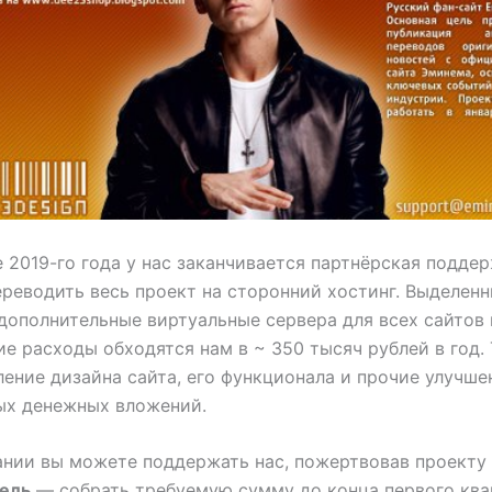
е 2019-го года у нас заканчивается партнёрская поддер
ереводить весь проект на сторонний хостинг. Выделенн
 дополнительные виртуальные сервера для всех сайтов 
ие расходы обходятся нам
в ~ 350 тысяч рублей в год.
ение дизайна сайта, его функционала и прочие улучше
ых денежных вложений.
ании вы можете поддержать нас, пожертвовав проекту
ель
— собрать требуемую сумму до конца первого квар