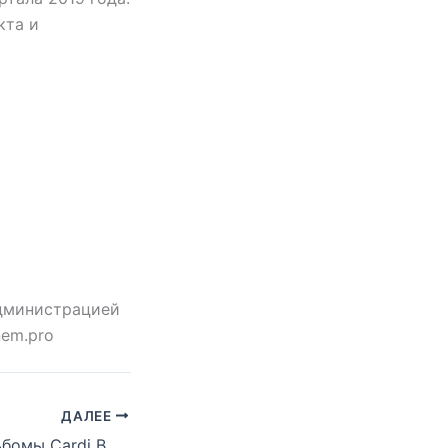
кта и
администрацией
em.pro
ДАЛЕЕ
Joe Budden: «Альбомы Cardi B и Travis Scott намного лучше, чем Kamikaze»