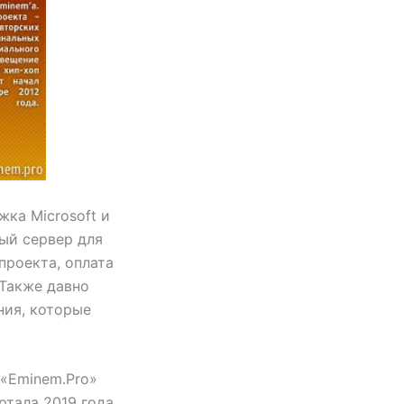
жка Miсrosoft и
ый сервер для
проекта, оплата
 Также давно
ния, которые
 «Eminem.Pro»
тала 2019 года.