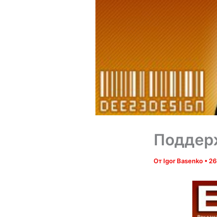
Поддерж
От
Igor Basenko
•
26