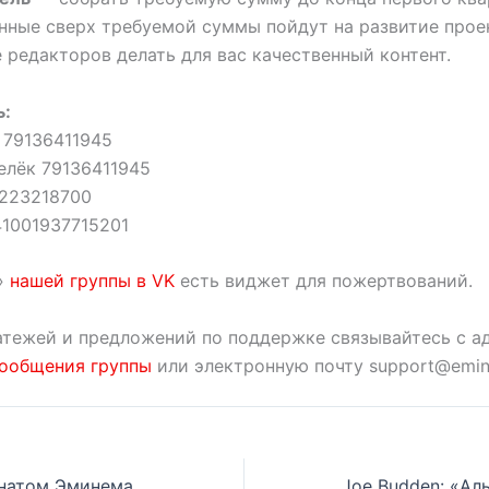
нные сверх требуемой суммы пойдут на развитие прое
 редакторов делать для вас качественный контент.
ь:
 79136411945
елёк 79136411945
223218700
41001937715201
»
нашей группы в VK
есть виджет для пожертвований.
атежей и предложений по поддержке связывайтесь с 
ообщения группы
или электронную почту support@emin
Ice-T: «Я был фанатом Эминема до того, как его подписал Дре. Уже в то время я видел в нем потенциал»