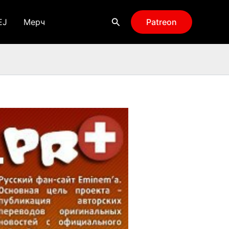
Поиск
EJ
Мерч
Patreon