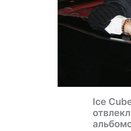
Ice Cub
отвлекл
альбомо