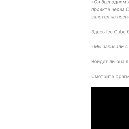
«Он был одним 
проекте через С
залетел на песн
Здесь Ice Cube 
«Мы записали с 
Войдет ли она в
Смотрите фрагм