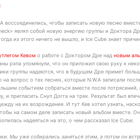
2
.A воссоединились, чтобы записать новую песню вмест
heck» являл собой новую энергию группы и Доктора Др
огда из этого ничего не вышло, и Ice Cube знает причин
утлегом Кевом
о работе с Доктором Дре над
новым ал
ны рэпа упомянули, что он приложил свою руку к нек
ники группы надеются, что в будущем Дре примет больш
 на вопрос о тех песнях, которые N.W.A записали посл
ольшим событием собраться вместе после потрясений,
у, и пригласить Снуп Догга на трек. Результат был вп
ежду на их возрождение. И тут Кев хотел узнать, наск
чтобы на самом деле записать новый альбом вместе. Оч
опилась надеяться на это, о чем рассказал Ice Cube:
ки. Мы уже собирались заняться этим, а потом он вст