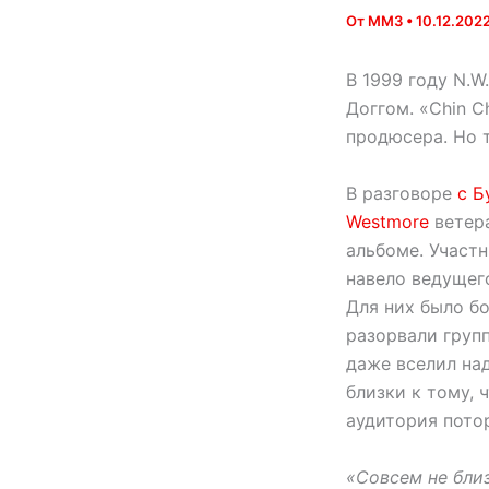
От
MM3
•
10.12.202
В 1999 году N.W
Доггом. «Chin C
продюсера. Но т
В разговоре
с Б
Westmore
ветера
альбоме. Участ
навело ведущего
Для них было б
разорвали групп
даже вселил над
близки к тому, 
аудитория потор
«Совсем не близ