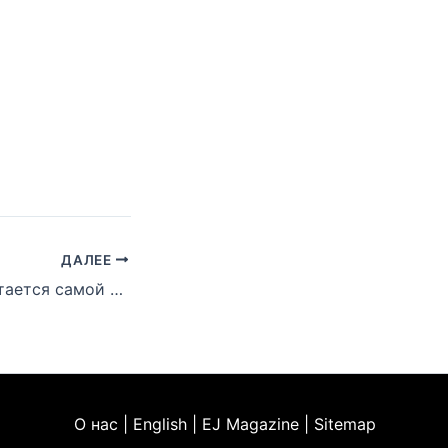
ДАЛЕЕ
Хейли Джейд остается самой большой поклонницей Эминема
О нас | English | EJ Magazine | Sitemap