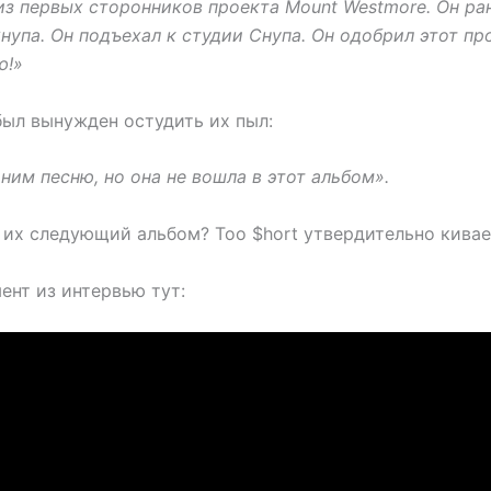
из первых сторонников проекта Mount Westmore. Он ран
нупа. Он подъехал к студии Снупа. Он одобрил этот пр
ю!»
был вынужден остудить их пыл:
ним песню, но она не вошла в этот альбом».
 их следующий альбом? Too $hort утвердительно кивае
ент из интервью тут: