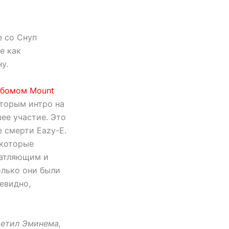
е со Снуп
е как
у.
ьбомом Mount
оторым интро на
ее участие. Это
е смерти Eazy-E.
 которые
ечатляющим и
олько они были
евидно,
ретил Эминема,