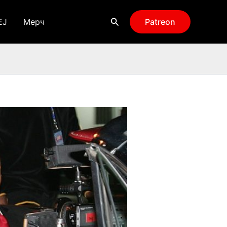
Поиск
EJ
Мерч
Patreon