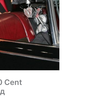
0 Cent
ад