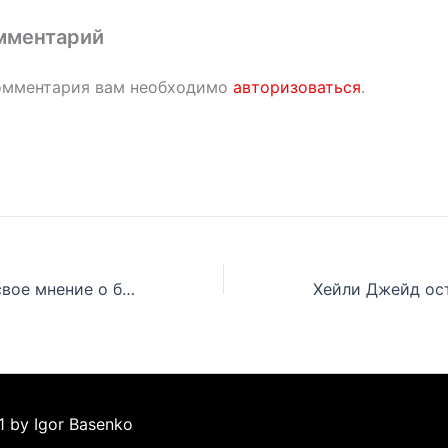
мментарий
омментария вам необходимо
авторизоваться
.
E-40 прояснил свое мнение о баттле Эминема и Басты Раймз, он и Ice Cube хотят записать трек с Эмом
1 by Igor Basenko