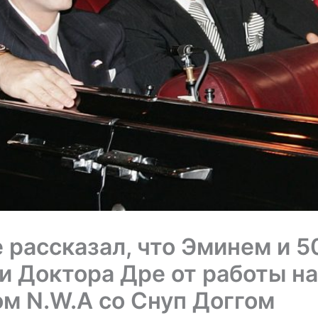
e рассказал, что Эминем и 5
и Доктора Дре от работы н
м N.W.A со Снуп Доггом