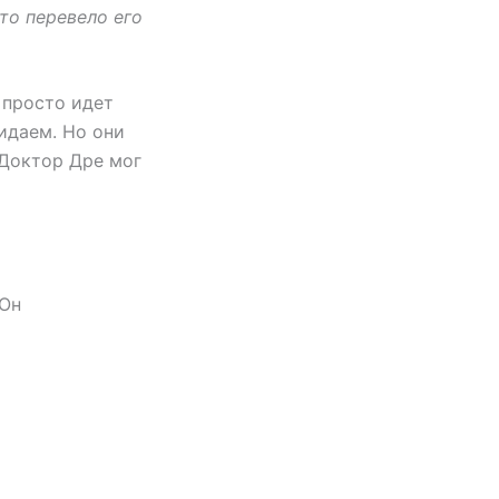
сто перевело его
 просто идет
идаем. Но они
 Доктор Дре мог
 Он