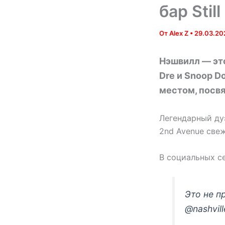
бар Stil
От
Alex Z
•
29.03.20
Нэшвилл — это
Dre и Snoop D
местом, посвя
Легендарный дуэ
2nd Avenue свеж
В социальных се
Это не п
@nashvil