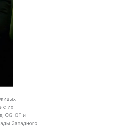
 живых
е с их
es, OG-OF и
вады Западного