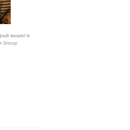
орый вышел в
 и Snoop