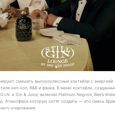
анируют смешать высококлассные коктейли с энергией
тиле хип-хоп, R&B и фанка. В меню коктейли, созданны
G.I.N. и Gin & Juice, включая Platinum Negroni, Bee’s Kne
cap. Атмосфера которую хотят создать — это смесь бра
ного очарования.