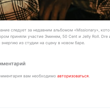
ание следует за недавним альбомом «Missionary», кот
ором приняли участие Эминем, 50 Cent и Jelly Roll. Dre
 энергию из студии на сцену в новом баре.
мментарий
омментария вам необходимо
авторизоваться
.