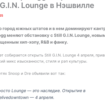
l G.I.N. Lounge в Нэшвилле
25
 город южных штатов и в нем доминируют кантр
ogg меняют обстановку с Still G.I.N. Lounge, нов
щенным хип-хопу, R&B и фанку.
т собирается открыть Still G.I.N. Lounge 4 апреля, при
ий микс изысканности, стиля и рэп культуры.
тях Snoop и Dre объявили вот так:
росто Lounge — это наследие. Открытие в
lelivedowntown — 4 апреля.