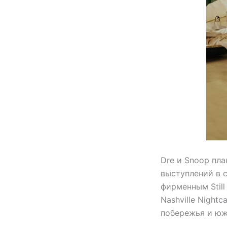
Dre и Snoop пл
выступлений в с
фирменным Still 
Nashville Night
побережья и юж