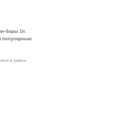
и-бары. Dr.
ым популярным
внеся в район