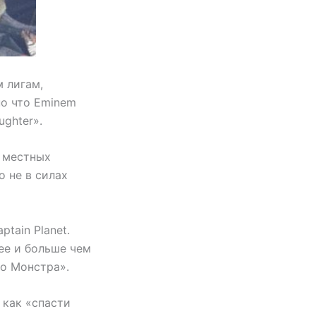
 лигам,
но что Eminem
ughter».
м местных
о не в силах
tain Planet.
ее и больше чем
го Монстра».
 как «спасти