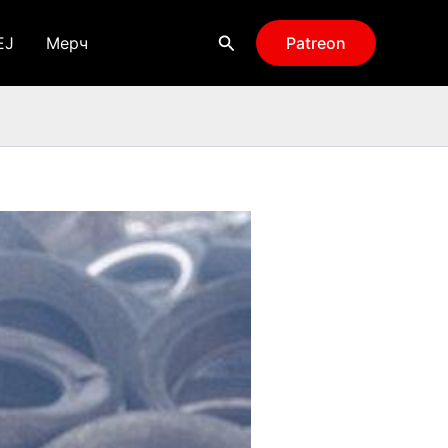
Поиск
EJ
Мерч
Patreon