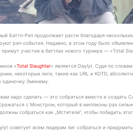
ый Баттл-Рэп продолжает расти благодаря нескольким
руют рэп-события. Недавно, в этом году было объявле
e примут участие в баттлах нового турнира — «Total Sla
ников «
Total Slaughter
» является Daylyt. Судя по слова
нии, некоторые лиги, такие как URL и KOTD, абсолютн
в одиночку Эминему.
о вам надо сделать — это собраться вместе и создать Cap
 сражаться с Монстром, который в миллионы раз сильн
должны собраться как „Мстители“, чтобы победить это
ylyt советует всем лидерам лиг собраться и придумать