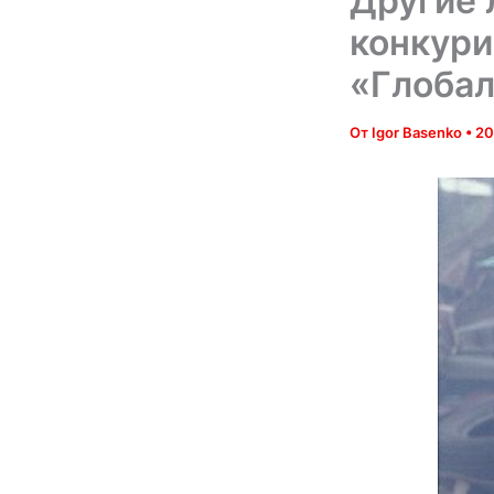
Другие 
конкури
«Глобал
От
Igor Basenko
•
20