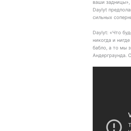
ваши задницы», 
Daylyt предпола
сильных соперн
Daylyt: «Что бу
никогда и нигде 
бабло, а то мы 
Андерграунда. С