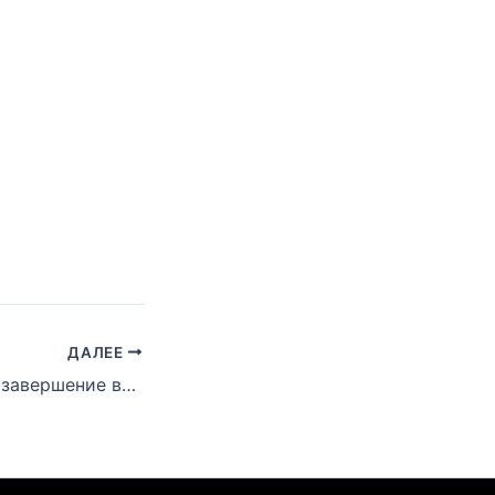
ДАЛЕЕ
«Наследие», как завершение всей истории MMLP2?