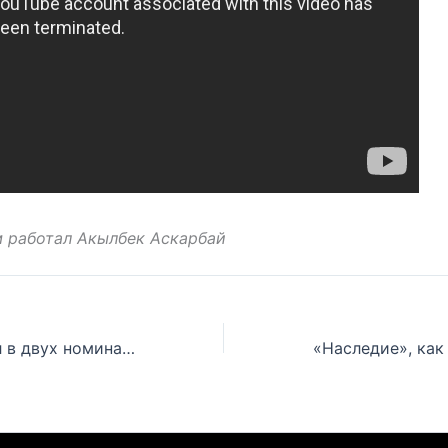
 работал Акылбек Аскарбай
Eminem победил в двух номинация Billboard Music Awards 2014