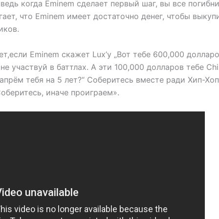
ведь когда Eminem сделает первый шаг, вы все погибни
гает, что Eminem имеет достаточно денег, чтобы выкуп
иков.
дет,если Eminem скажет Lux’у „Вот тебе 600,000 доллар
не участвуй в баттлах. А эти 100,000 долларов тебе Chil
запрём тебя на 5 лет?“ Соберитесь вместе ради Хип-Хоп
оберитесь, иначе проиграем».