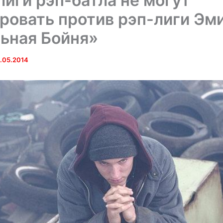
лиги рэп-батла не могут
ровать против рэп-лиги Эм
ьная Бойня»
.05.2014