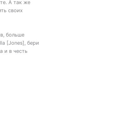
те. А так же
ить своих
ов, больше
la [Jones], бери
а и в честь