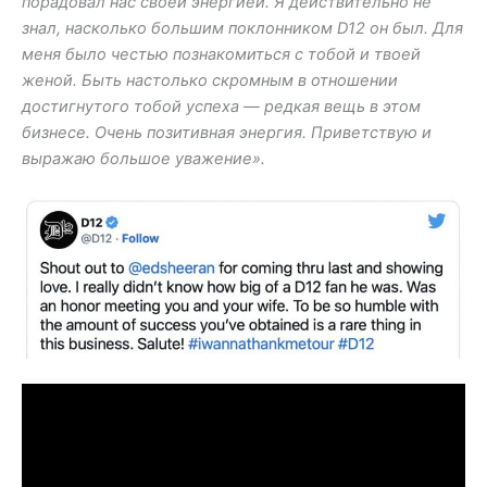
порадовал нас своей энергией. Я действительно не
знал, насколько большим поклонником D12 он был. Для
меня было честью познакомиться с тобой и твоей
женой. Быть настолько скромным в отношении
достигнутого тобой успеха — редкая вещь в этом
бизнесе. Очень позитивная энергия. Приветствую и
выражаю большое уважение».