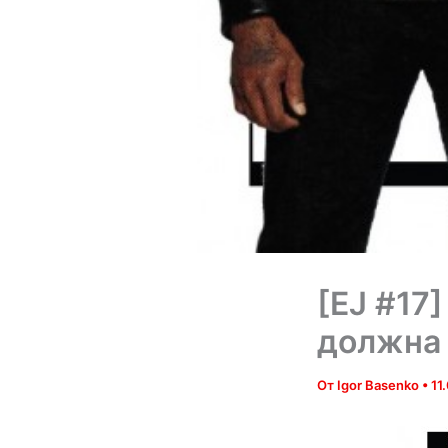
[EJ #17]
должна 
От
Igor Basenko
•
11