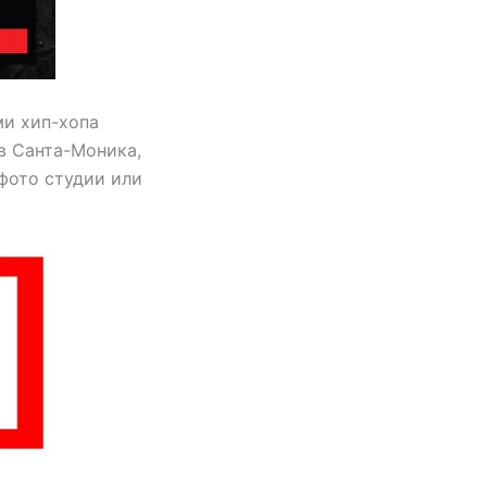
ми хип-хопа
в Санта-Моника,
 фото студии или