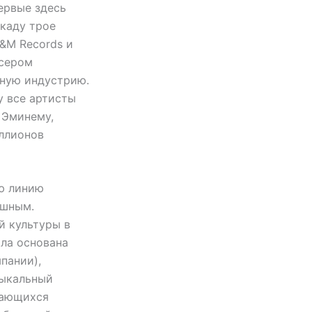
ервые здесь
каду трое
A&M Records и
юсером
ьную индустрию.
у все артисты
 Эминему,
иллионов
ою линию
ешным.
й культуры в
ыла основана
пании),
зыкальный
дающихся