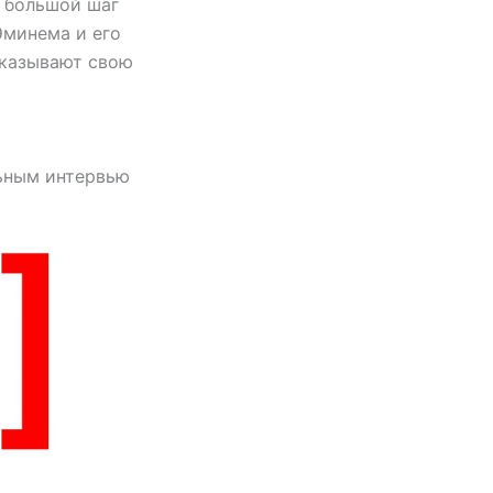
о большой шаг
Эминема и его
 оказывают свою
ьным интервью