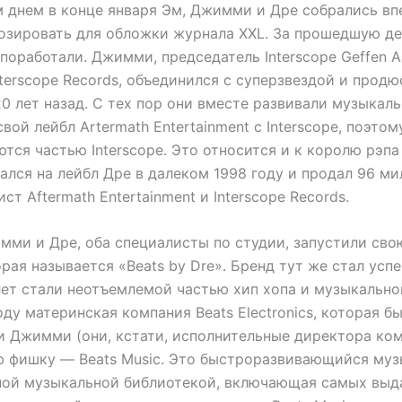
 днем в конце января Эм, Джимми и Дре собрались вп
позировать для обложки журнала XXL. За прошедшую де
поработали. Джимми, председатель Interscope Geffen 
terscope Records, объединился с суперзвездой и прод
0 лет назад. С тех пор они вместе развивали музыкал
вой лейбл Artermath Entertainment с Interscope, поэтом
тся частью Interscope. Это относится и к королю рэпа
ался на лейбл Дре в далеком 1998 году и продал 96 м
ст Aftermath Entertainment и Interscope Records.
имми и Дре, оба специалисты по студии, запустили св
рая называется «Beats by Dre». Бренд тут же стал усп
лет стали неотъемлемой частью хип хопа и музыкально
оду материнская компания Beats Electronics, которая б
и Джимми (они, кстати, исполнительные директора ком
ю фишку — Beats Music. Это быстроразвивающийся му
ной музыкальной библиотекой, включающая самых вы