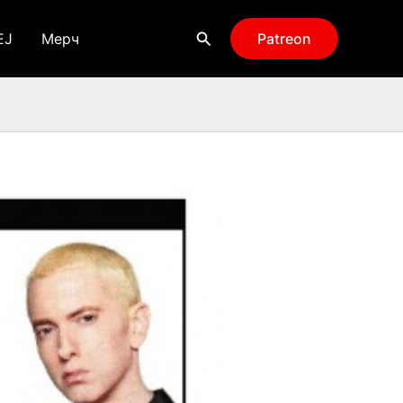
Поиск
EJ
Мерч
Patreon