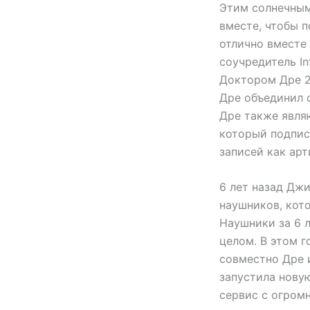
Этим солнечным
вместе, чтобы 
отлично вместе 
соучредитель In
Доктором Дре 2
Дре объединил с
Дре также являю
который подпис
записей как арти
6 лет назад Дж
наушников, кото
Наушники за 6 
целом. В этом г
совместно Дре 
запустила нову
сервис с огром