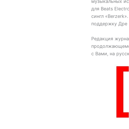
музыкальных ис
для Beats Elect
сингл «Berzerk»
поддержку Дре и
Редакция журна
продолжающемся
с Вами, на русс