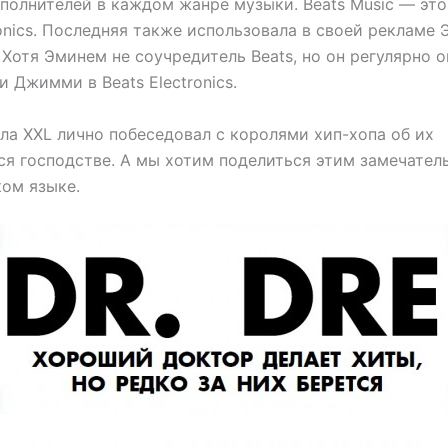
полнителей в каждом жанре музыки. Beats Music — эт
ronics. Последняя также использовала в своей рекламе 
. Хотя Эминем не соучредитель Beats, но он регулярно
 Джимми в Beats Electronics.
ла XXL лично побеседовал с королями хип-хопа об их
 господстве. А мы хотим поделиться этим замечател
ком языке.