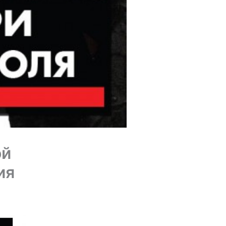
ой
ия