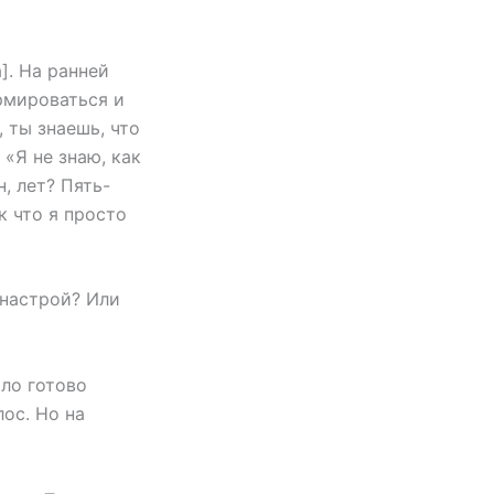
]. На ранней
рмироваться и
, ты знаешь, что
 «Я не знаю, как
, лет? Пять-
к что я просто
 настрой? Или
ыло готово
лос. Но на