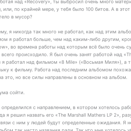
ботая над «Recovery», ты выбросил очень много матер
, или, по крайней мере, у тебя было 100 битов. А в это
тело в мусор?
му, я никогда так много не работал, как над этим аль
мом я работал больше, чем над каким-либо другим, кро
ow», во времена работы над которым всё было очень с
 всего происходило. Я был очень занят работой над «T
 я работал над фильмом «8 Mile» («Восьмая Миля»), а 
зыку к фильму. Работа над последним альбомом похожа
а это, но все силы направлены в основном на альбом.
ума сойти.
я определился с направлением, в котором хотелось раб
да я решил назвать его «The Marshall Mathers LP 2», раз
связи с ним у людей будут определенные ожидания. Я н
льбом так чисто названия ради. Так что мне хотелось у