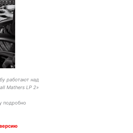
бу работают над
ll Mathers LP 2»
dy подробно
 версию