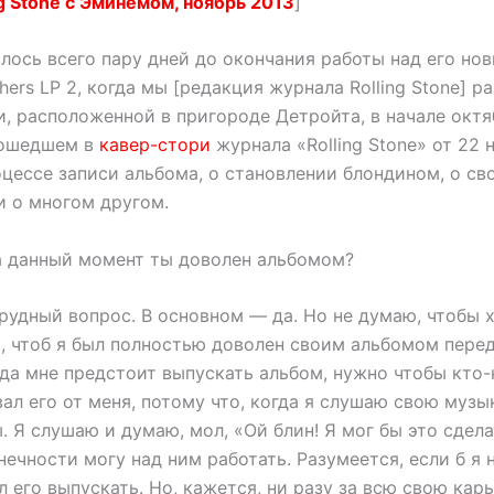
g Stone с Эминемом, ноябрь 2013
]
лось всего пару дней до окончания работы над его но
thers LP 2, когда мы [редакция журнала Rolling Stone] р
и, расположенной в пригороде Детройта, в начале октя
вошедшем в
кавер-стори
журнала «Rolling Stone» от 22 
оцессе записи альбома, о становлении блондином, о с
и о многом другом.
 данный момент ты доволен альбомом?
рудный вопрос. В основном — да. Но не думаю, чтобы х
к, чтоб я был полностью доволен своим альбомом пере
гда мне предстоит выпускать альбом, нужно чтобы кто-
ал его от меня, потому что, когда я слушаю свою музык
 Я слушаю и думаю, мол, «Ой блин! Я мог бы это сдела
онечности могу над ним работать. Разумеется, если б я 
ал его выпускать. Но, кажется, ни разу за всю свою карь