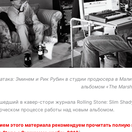
атака: Эминем и Рик Рубин в студии продюсера в Мали
альбомом «The Marsha
шедший в кавер-стори журнала Rolling Stone: Slim Sha
орческом процессе работы над новым альбомом.
ием этого материала рекомендуем прочитать полную