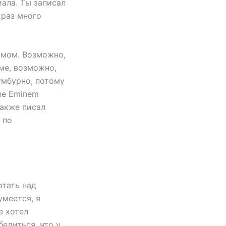
иала. Ты записал
т раз много
бомом. Возможно,
ме, возможно,
умбурно, потому
he Eminem
также писал
 по
отать над
умеется, я
е хотел
бедиться, что у