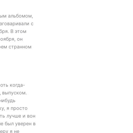
вым альбомом,
азговаривали с
бря. В этом
ноября, он
воем странном
оть когда-
д выпуском.
нибудь
у, я просто
ть лучше и вон
не был уверен в
еру я не