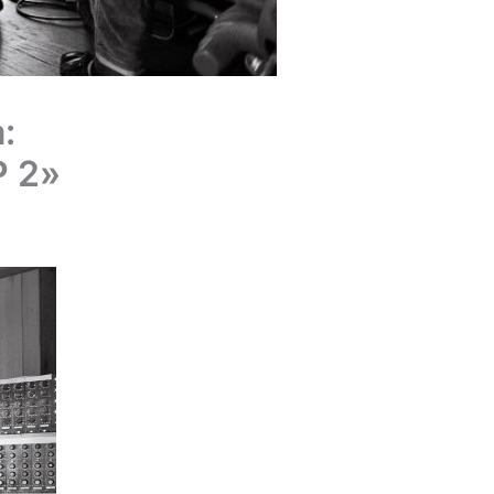
:
P 2»