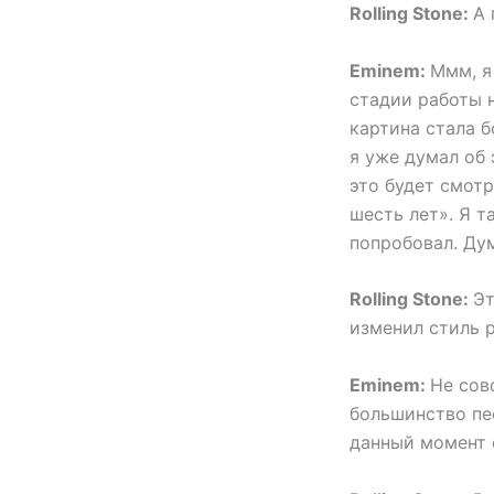
Rolling Stone:
А 
Eminem:
Ммм, я
стадии работы 
картина стала б
я уже думал об э
это будет смотр
шесть лет». Я т
попробовал. Дум
Rolling Stone:
Эт
изменил стиль 
Eminem:
Не сов
большинство пес
данный момент о