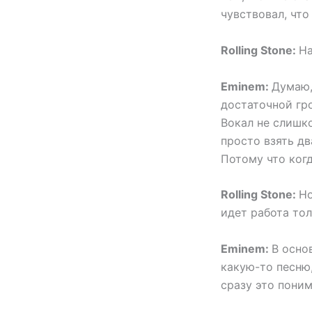
чувствовал, что
Rolling Stone:
На
Eminem:
Думаю,
достаточной гр
Вокал не слишк
просто взять два
Потому что когд
Rolling Stone:
Но
идет работа то
Eminem:
В осно
какую-то песню,
сразу это поним