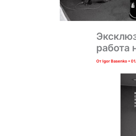
Эксклюз
работа 
От
Igor Basenko
•
01