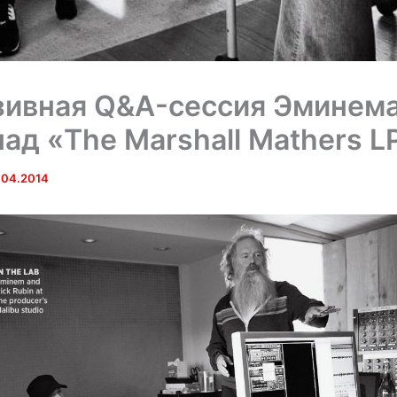
ивная Q&A-сессия Эминема
над «The Marshall Mathers L
.04.2014