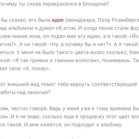
почему ты снова перекрасился в блондина?
 бы сказал, это была
идея
[менеджера, Пола Розенберга
над альбомом я думал об этом. И когда песни стали фо
олее-менее ясна, он подал мне эту идею, а я такой: «Йо
том?». А он такой: «Ну, а почему бы и нет?». А я такой:
еться. У меня не было такого цвета волос сколько, блин
акой: «Я так привык к темным волосам», понимаешь. Та
ал типа: «А, похер».
от внешний вид помог тебе вернуть соответствующий
работы над записью?
сем, честно говоря. Ведь у меня уже к тому времени б
ен. И я не знаю, сколько еще я продержу этот цвет во
н такой. И мне кажется, он подходит к альбому.