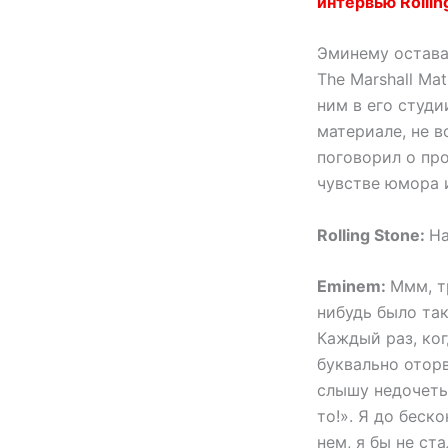
интервью Rollin
Эминему остава
The Marshall Ma
ним в его студи
материале, не 
поговорил о пр
чувстве юмора 
Rolling Stone:
На
Eminem:
Ммм, т
нибудь было та
Каждый раз, ко
буквально оторв
слышу недочеты.
то!». Я до беск
нем, я бы не ст