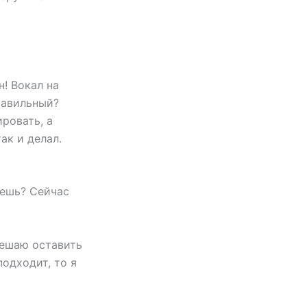
! Вокал на
равильный?
ровать, а
так и делал.
аешь? Сейчас
решаю оставить
одходит, то я