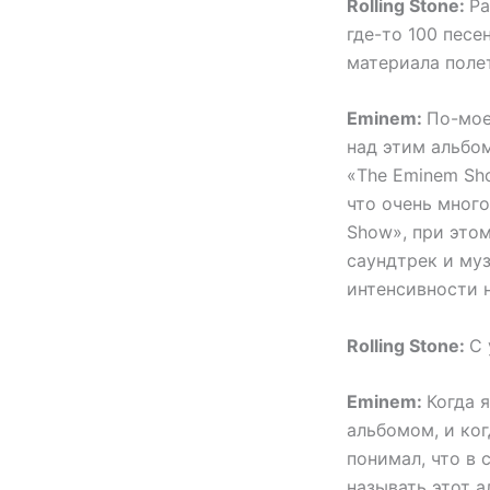
Rolling Stone:
Ра
где-то 100 песен
материала поле
Eminem:
По-мое
над этим альбо
«The Eminem Sh
что очень много
Show», при этом
саундтрек и му
интенсивности н
Rolling Stone:
С 
Eminem:
Когда 
альбомом, и ког
понимал, что в 
называть этот а