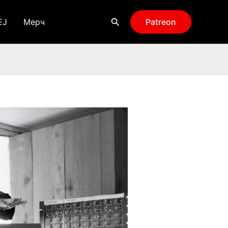
Поиск
EJ
Мерч
Patreon