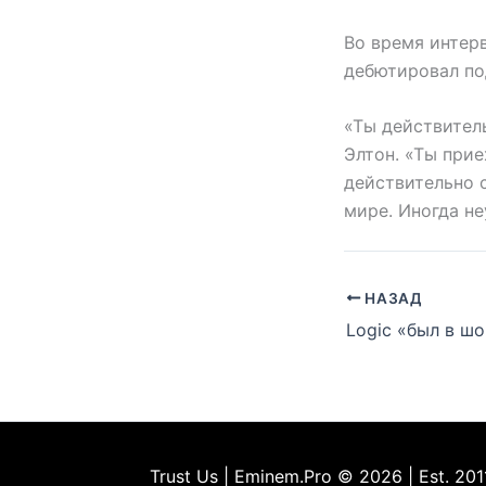
Во время интер
дебютировал под
«Ты действитель
Элтон. «Ты прие
действительно 
мире. Иногда не
НАЗАД
Trust Us | Eminem.Pro © 2026 | Est. 201