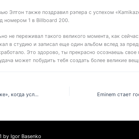
вью Элтон также поздравил рэпера с успехом «Kamikaz
 номером 1 в Billboard 200.
но не переживал такого великого момента, как сейчас
хал в студию и записал еще один альбом вслед за пре
сработало. Это здорово, ты прекрасно осознаешь свое 
удача может побудить тебя создать более великие вещ
Logic «был в шоке», когда услышал своё имя на треке Эминема «Fall»
1 by Igor Basenko