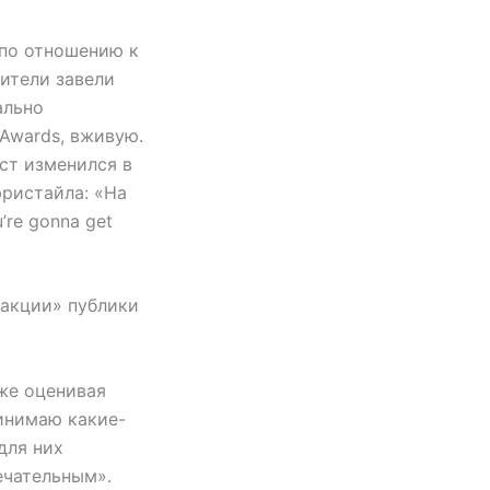
 по отношению к
ители завели
ально
Awards, вживую.
кст изменился в
фристайла: «На
’re gonna get
еакции» публики
же оценивая
ринимаю какие-
для них
чательным».