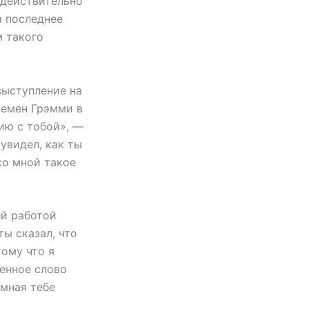
 действительно
а последнее
м такого
выступление на
ремен Грэмми в
цию с тобой», —
увидел, как ты
со мной такое
ей работой
ты сказал, что
тому что я
ренное слово
омная тебе