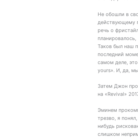
Не обошли в св
действующему п
речь о фристай
планировалось,
Таков был наш п
последний моме
самом деле, это
yours». И, да, м
Затем Джон про
на «Revival» 2017
Эминем прокомм
трезво, я понял
нибудь рискован
слишком неприм