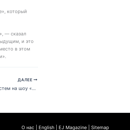
e», который
», — сказал
дыдущим, и это
место в этом
и».
ДАЛЕЕ
Eminem стает гостем на шоу «Jimmy Kimmel Live»
О нас | English | EJ Magazine | Sitemap