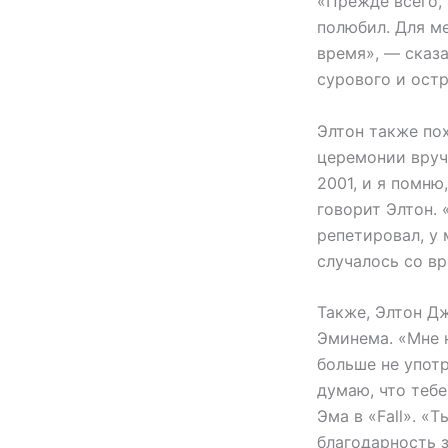
«Прежде всего,
полюбил. Для м
время», — сказ
сурового и остр
Элтон также по
церемонии вруч
2001, и я помню
говорит Элтон. 
репетировал, у 
случалось со в
Также, Элтон Д
Эминема. «Мне н
больше не упот
думаю, что тебе
Эма в «Fall». «
благодарность з