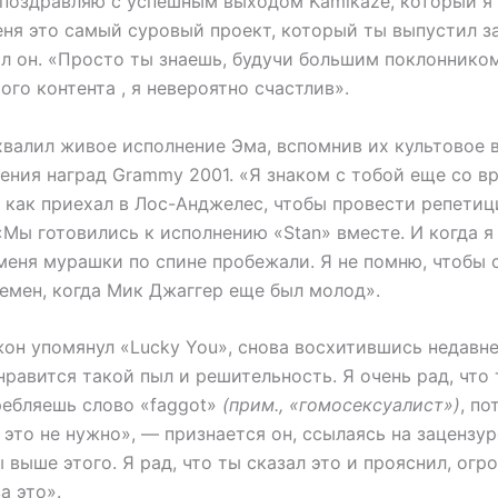
 поздравляю с успешным выходом Kamikaze, который я
еня это самый суровый проект, который ты выпустил з
ал он. «Просто ты знаешь, будучи большим поклоннико
ого контента , я невероятно счастлив».
хвалил живое исполнение Эма, вспомнив их культовое 
ения наград Grammy 2001. «Я знаком с тобой еще со в
, как приехал в Лос-Анджелес, чтобы провести репети
«Мы готовились к исполнению «Stan» вместе. И когда я 
меня мурашки по спине пробежали. Я не помню, чтобы 
ремен, когда Мик Джаггер еще был молод».
жон упомянул «Lucky You», снова восхитившись недавн
равится такой пыл и решительность. Я очень рад, что 
ребляешь слово «faggot»
(прим., «гомосексуалист»)
, по
 это не нужно», — признается он, ссылаясь на зацензу
Ты выше этого. Я рад, что ты сказал это и прояснил, огр
а это».