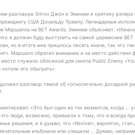
оем разговоре Элтон Джон и Эминем и критику рэпера
резиденту США Дональду Трампу. Легендарные исполн
ле Маршалла на BET Awards. Эминем объясняет: «Изнач
 что я должен буду выступить на самой церемонии BET 
лан, но в итоге мне пришлось писать иначе, так что те
нт». Маршалл обратил внимание и на место действия 
 место служило обложкой для сингла Public Enemy «You
ы хотели это обыграть».
должил разговор темой об «относительно досадной р
.
ентировал: «Это был один из тех моментов, когда … у
, что люди, возможно, привыкли к тому, что я всегда п
ные решения, и я думаю, что «Revival», вероятно, стал 
ечательным альбомом или слишком … Думаю, неприме