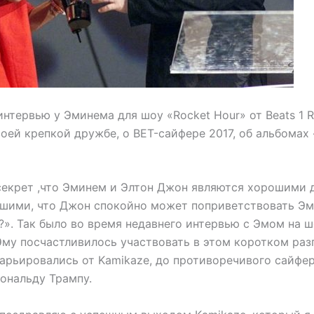
 интервью у Эминема для шоу «Rocket Hour» от Beats 1 R
оей крепкой дружбе, о BET-сайфере 2017, об альбомах «
 секрет ,что Эминем и Элтон Джон являются хорошими 
шими, что Джон спокойно может поприветствовать Эм
?». Так было во время недавнего интервью с Эмом на ш
Эму посчастливилось участвовать в этом коротком разг
арьировались от Kamikaze, до противоречивого сайфера
ональду Трампу.