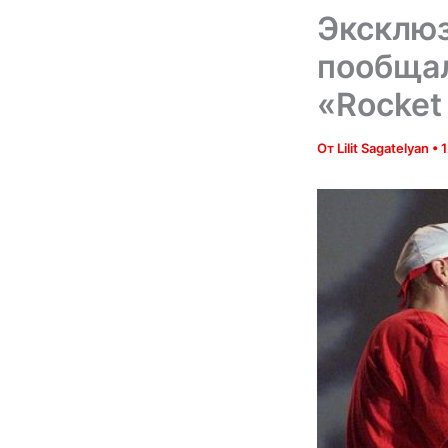
Эксклюз
пообщал
«Rocket
От
Lilit Sagatelyan
•
1