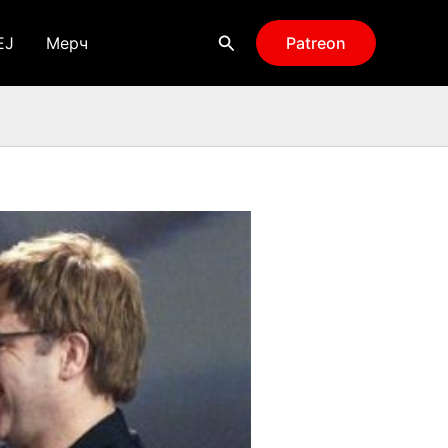
Поиск
EJ
Мерч
Patreon