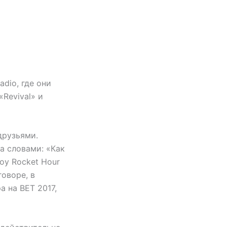
adio, где они
Revival» и
друзьями.
а словами: «Как
оу Rocket Hour
оворе, в
 на BET 2017,