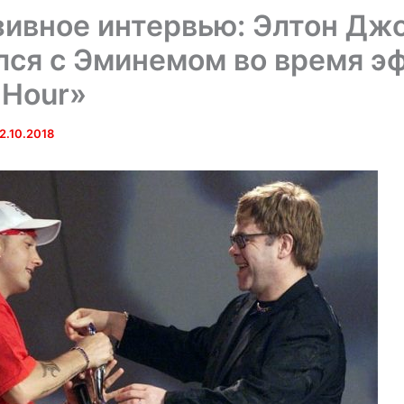
ивное интервью: Элтон Дж
ся с Эминемом во время э
 Hour»
2.10.2018