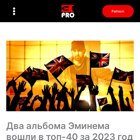
Перейти
к
Patreon
содержимому
Два альбома Эминема
вошли в топ-40 за 2023 год