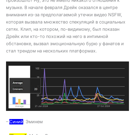
произошло? Ну, это не имело никакого отношения к
музыке. В начале февраля Дрейк оказался в центре
внимания из-за предполагаемой утечки видео NSFW,
которая вызвала множество спекуляций в социальных
сетях. Клип, на котором, по-видимому, был показан
Дрейк или кто-то похожий на него в интимной
обстановке, вызвал эмоциональную бурю у фанатов и
стал трендом на нескольких платформах.
–
Синий
: Эминем