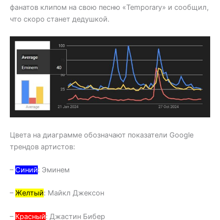
фанатов клипом на свою песню «Temporary» и сообщил,
что скоро станет дедушкой.
Цвета на диаграмме обозначают показатели Google
трендов артистов:
–
Синий
: Эминем
–
Желтый
: Майкл Джексон
–
Красный
: Джастин Бибер