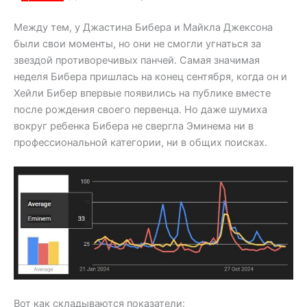
Между тем, у Джастина Бибера и Майкла Джексона
были свои моменты, но они не смогли угнаться за
звездой противоречивых панчей. Самая значимая
неделя Бибера пришлась на конец сентября, когда он и
Хейли Бибер впервые появились на публике вместе
после рождения своего первенца. Но даже шумиха
вокруг ребенка Бибера не свергла Эминема ни в
профессиональной категории, ни в общих поисках.
Вот как складываются показатели: