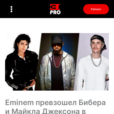
Перейти
к
Patreon
содержимому
Eminem превзошел Бибера
и Майкла Джексона в