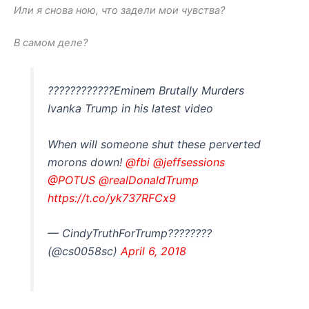
Или я снова ною, что задели мои чувства?
В самом деле?
????????????Eminem Brutally Murders
Ivanka Trump in his latest video
When will someone shut these perverted
morons down!
@fbi
@jeffsessions
@POTUS
@realDonaldTrump
https://t.co/yk737RFCx9
— CindyTruthForTrump????????
(@cs0058sc)
April 6, 2018