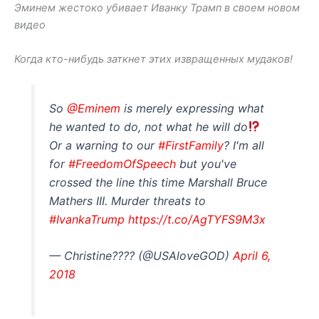
Эминем жестоко убивает Иванку Трамп в своем новом
видео
Когда кто-нибудь заткнет этих извращенных мудаков!
So
@Eminem
is merely expressing what
he wanted to do, not what he will do
Or a warning to our
#FirstFamily
? I'm all
for
#FreedomOfSpeech
but you've
crossed the line this time Marshall Bruce
Mathers III. Murder threats to
#IvankaTrump
https://t.co/AgTYFS9M3x
— Christine???? (@USAloveGOD)
April 6,
2018