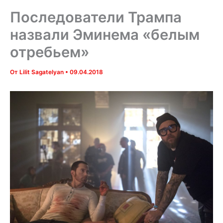
Последователи Трампа
назвали Эминема «белым
отребьем»
От
Lilit Sagatelyan
•
09.04.2018