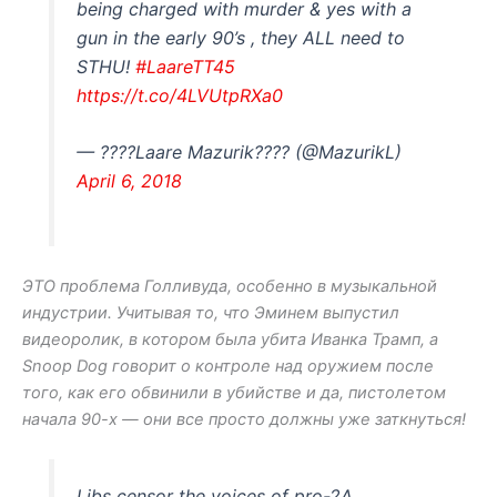
being charged with murder & yes with a
gun in the early 90’s , they ALL need to
STHU!
#LaareTT45
https://t.co/4LVUtpRXa0
— ????Laare Mazurik???? (@MazurikL)
April 6, 2018
ЭТО проблема Голливуда, особенно в музыкальной
индустрии. Учитывая то, что Эминем выпустил
видеоролик, в котором была убита Иванка Трамп, а
Snoop Dog говорит о контроле над оружием после
того, как его обвинили в убийстве и да, пистолетом
начала 90-х — они все просто должны уже заткнуться!
Libs censor the voices of pro-2A