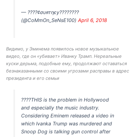
— ????¢συятηєу????????
(@CoMmOn_SeNsE100)
April 6, 2018
Видимо, у Эминема появилось новое музыкальное
видео, где он «убивает» Иванку Трамп. Нереальные
куски дерьма, подобные ему, продолжают оставаться
безнаказанными со своими угрозами расправы в адрес
президента и его семьи
????THIS is the problem in Hollywood
and especially the music industry.
Considering Eminem released a video in
which Ivanka Trump was murdered and
Snoop Dog is talking gun control after