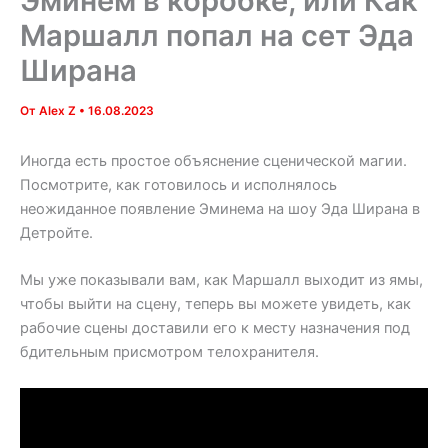
Эминем в коробке, или Как
Маршалл попал на сет Эда
Ширана
От
Alex Z
•
16.08.2023
Иногда есть простое объяснение сценической магии.
Посмотрите, как готовилось и исполнялось
неожиданное появление Эминема на шоу Эда Ширана в
Детройте.
Мы уже показывали вам, как Маршалл выходит из ямы,
чтобы выйти на сцену, теперь вы можете увидеть, как
рабочие сцены доставили его к месту назначения под
бдительным присмотром телохранителя.