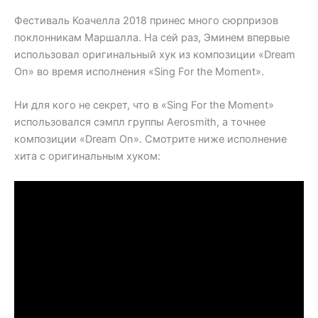
Фестиваль Коачелла 2018 принес много сюрпризов
поклонникам Маршалла. На сей раз, Эминем впервые
использовал оригинальный хук из композиции «Dream
On» во время исполнения «Sing For the Moment».
Ни для кого не секрет, что в «Sing For the Moment»
использовался сэмпл группы Aerosmith, а точнее
композиции «Dream On». Смотрите ниже исполнение
хита с оригинальным хуком: